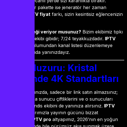
gibidir; en heyecanlı yerde sizi karanlıkta bırakır.
Profesyonel bir pakette ise jeneratör her zaman
devrededir.
IPTV fiyat
farkı, sizin kesintisiz eğlencenizin
sigortasıdır.
Kurulum desteği veriyor musunuz?
Bizim ekibimiz tıpkı
bir canlı yayın ekibi gibidir; 7/24 teyakkuzdadır.
IPTV
smarters
kurulumundan kanal listesi düzenlemeye
kadar her adımda yanınızdayız.
Yayın Huzuru: Kristal
Netliğinde 4K Standartları
Bizimle çalıştığınızda, sadece bir link satın almazsınız;
arkadaki devasa sunucu çiftliklerini ve o sunucuları
yöneten mühendis ekibini de yanınıza alırsınız.
IPTV
teste
olanaklarımızla yayının gücünü bizzat
ölçebilirsiniz.
IPTV pro
altyapımız, 2026’nın en yoğun
internet trafiğinde bile pürüzsüz akış sunmak üzere