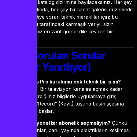
sunduğu o şık katalog dizilimine bayılacaksınız. Her şey
bir film afişi tadında, her şey bir sanat galerisi düzeninde.
By iptv nedir
diye soran teknik meraklılar için; bu
sistem, sunucu tarafındaki karmaşık veriyi, sizin
anlayabileceğiniz en zarif görsel dile çeviren bir
tercümandır.
Sıkça Sorulan Sorular
(Rejisör Yanıtlıyor)
IPTV Smarters Pro kurulumu çok teknik bir iş mi?
Kesinlikle hayır. Bir televizyon kanalını açmak kadar
basittir. Size verdiğimiz bilgilerle uygulamaya giriş
yaparsınız ve “Record” (Kayıt) tuşuna basmışçasına
dünya akmaya başlar.
Neden profesyonel bir abonelik seçmeliyim?
Çünkü
“ücretsiz” yayınlar, canlı yayında elektriklerin kesilmesi