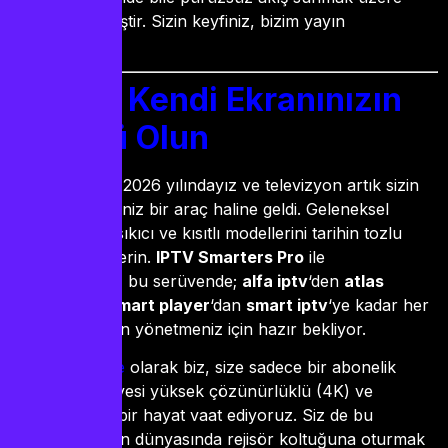
optimize edilmiştir. Sizin keyfiniz, bizim yayın
başarımızdır.
Sonuç: Kendi Ekranınızın
Başrolü Olun
Sonuç olarak, 2026 yılındayız ve televizyon artık sizin
ona hükmettiğiniz bir araç haline geldi. Geleneksel
yayıncılığın o sıkıcı ve kısıtlı modellerini tarihin tozlu
raflarına gönderin.
IPTV Smarters Pro
ile
başlayacağınız bu serüvende;
alfa iptv
‘den
atlas
iptv
‘ye,
iptv smart player
‘dan
smart iptv
‘ye kadar her
enstrüman sizin yönetmeniz için hazır bekliyor.
iptvsatnal.store
olarak biz, size sadece bir abonelik
değil, her saniyesi yüksek çözünürlüklü (4K) ve
heyecan dolu bir hayat vaat ediyoruz. Siz de bu
muazzam yayın dünyasında rejisör koltuğuna oturmak