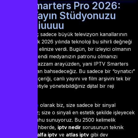
IPTV Smarters Pro 2026:
Kendi Yayın Stüdyonuzu
Yönetiniuuuu
Eskiden bu güç sadece büyük televizyon kanallarının
elindeydi; ancak 2026 yılında teknoloji bu sihirli değneği
doğrudan sizin elinize verdi. Bugün, bir izleyici olmanın
ötesine geçip kendi medyanızın patronu olmanızı
sağlayan o muazzam arayüzden, yani IPTV Smarters
Pro yazılımından bahsedeceğiz. Bu sadece bir “oynatıcı”
değil; binlerce içeriği, canlı yayını ve film arşivini tek bir
parmak hareketiyle yönetebildiğiniz dijital bir reji
masasıdır.
iptvsatnal.store
olarak biz, size sadece bir sinyal
göndermiyoruz; size o sinyali en estetik şekilde işleyecek
donanımı ve ruhu sunuyoruz. Bu 2500 kelimelik
profesyonel rehberde,
iptv nedir
sorusunun teknik
altyapısından,
alfa iptv
ve
atlas iptv
gibi dev