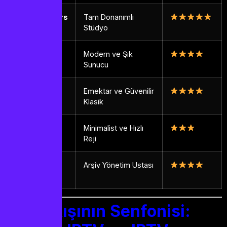
IPTV Smarters
Tam Donanımlı
Pro
Stüdyo
IPTV Smart
Modern ve Şık
Player
Sunucu
Smart IPTV
Emektar ve Güvenilir
Klasik
Net IPTV
Minimalist ve Hızlı
Reji
IPTV Stream
Arşiv Yönetim Ustası
Player
Veri Akışının Senfonisi: