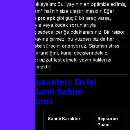
reji terimiyle açıklayalım: Bu, yayının en optimize edilmiş,
kayıpsız ve “ham” halinin size ulaştırılmasıdır. Eğer
elinizde
by iptv pro apk
gibi güçlü bir araç varsa,
yayının bit hızıyla veya kodek sorunlarıyla
uğraşmazsınız; sadece içeriğe odaklanırsınız. Bir rejisör
asla provasız yayına girmez, bu yüzden biz de her
zaman
iptv teste
sürecini öneriyoruz. Sistemin stres
altında nasıl davrandığını, kanal geçişlerindeki o
milisaniyelik hızı bizzat test etmek, yayın kalitenizi
garanti altına almaktır.
Reji Envanteri: En İyi
Oynatıcıların Sahne
Performansı
Yazılım
Sahne Karakteri
Rejisörün
(Player)
Puanı