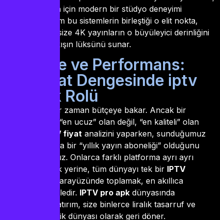
Guek iptv
sizin için modern bir stüdyo deneyimi
sunacaktır. Tüm bu sistemlerin birleştiği o elit nokta,
yani
iptv pro
, size 4K yayınların o büyüleyici derinliğini
ve kesintisiz akışın lüksünü sunar.
2. Bütçe ve Performans:
iptv fiyat Dengesinde iptv
pro apk Rolü
Bir yapımcı her zaman bütçeye bakar. Ancak bir
yönetmen için “en ucuz” olan değil, “en kaliteli” olan
önemlidir.
IPTV fiyat
analizini yaparken, sunduğumuz
hizmetin aslında bir “yıllık yayın aboneliği” olduğunu
unutmamalısınız. Onlarca farklı platforma ayrı ayrı
ödeme yapmak yerine, tüm dünyayı tek bir
IPTV
Smarters Pro
arayüzünde toplamak, en akıllıca
ekonomik hamledir.
IPTV pro apk
dünyasında
yapacağınız yatırım, size binlerce liralık tasarruf ve
sınırsız bir içerik dünyası olarak geri döner.