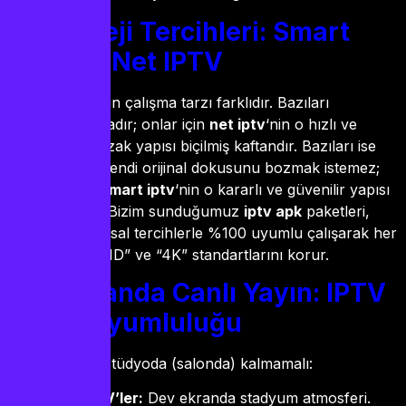
Farklı Reji Tercihleri: Smart
IPTV ve Net IPTV
Her yönetmenin çalışma tarzı farklıdır. Bazıları
sadelikten yanadır; onlar için
net iptv
‘nin o hızlı ve
karmaşadan uzak yapısı biçilmiş kaftandır. Bazıları ise
televizyonun kendi orijinal dokusunu bozmak istemez;
işte o zaman
smart iptv
‘nin o kararlı ve güvenilir yapısı
devreye girer. Bizim sunduğumuz
iptv apk
paketleri,
tüm bu yazılımsal tercihlerle %100 uyumlu çalışarak her
cihazda “Full HD” ve “4K” standartlarını korur.
Her Ekranda Canlı Yayın: IPTV
Cihaz Uyumluluğu
Yayın sadece stüdyoda (salonda) kalmamalı:
Smart TV’ler:
Dev ekranda stadyum atmosferi.