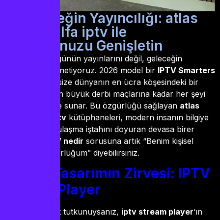
3. Geleceğin Yayıncılığı: atlas
iptv ve alfa iptv ile
Vizyonunuzu Genişletin
Biz sadece bugünün yayınlarını değil, geleceğin
teknolojisini yönetiyoruz. 2026 model bir
IPTV Smarters
Pro
deneyimi, size dünyanın en ücra köşesindeki bir
belgeselden, en büyük derbi maçlarına kadar her şeyi
saniyeler içinde sunar. Bu özgürlüğü sağlayan
atlas
iptv
ve
alfa iptv
kütüphaneleri, modern insanın bilgiye
ve eğlenceye ulaşma iştahını doyuran devasa birer
mutfaktır.
IPTV nedir
sorusuna artık “Benim kişisel
yayın imparatorluğum” diyebilirsiniz.
Görsel Tasarımın Zirvesi: IPTV
Stream Player
Eğer bir estetik tutkunuysanız,
iptv stream player
‘ın