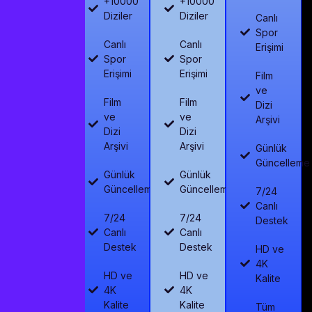
+10000
+10000
Diziler
Diziler
Canlı
Spor
Canlı
Canlı
Erişimi
Spor
Spor
Erişimi
Erişimi
Film
ve
Film
Film
Dizi
ve
ve
Arşivi
Dizi
Dizi
Arşivi
Arşivi
Günlük
Güncelleme
Günlük
Günlük
Güncelleme
Güncelleme
7/24
Canlı
7/24
7/24
Destek
Canlı
Canlı
Destek
Destek
HD ve
4K
HD ve
HD ve
Kalite
4K
4K
Kalite
Kalite
Tüm