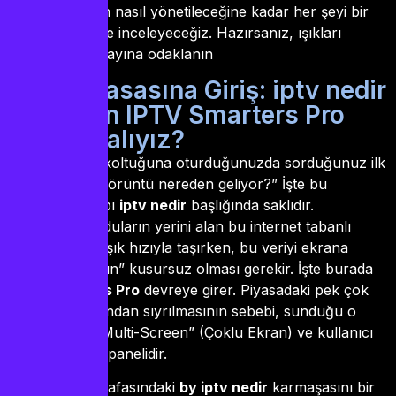
kütüphanelerin nasıl yönetileceğine kadar her şeyi bir
rejisör titizliğiyle inceleyeceğiz. Hazırsanız, ışıkları
söndürün ve yayına odaklanın
1. Reji Masasına Giriş: iptv nedir
ve Neden IPTV Smarters Pro
Kullanmalıyız?
Bir yönetmen koltuğuna oturduğunuzda sorduğunuz ilk
soru şudur: “Görüntü nereden geliyor?” İşte bu
sorunun cevabı
iptv nedir
başlığında saklıdır.
Geleneksel uyduların yerini alan bu internet tabanlı
devrim, veriyi ışık hızıyla taşırken, bu veriyi ekrana
yansıtan “yüzün” kusursuz olması gerekir. İşte burada
IPTV Smarters Pro
devreye girer. Piyasadaki pek çok
alternatif arasından sıyrılmasının sebebi, sunduğu o
profesyonel “Multi-Screen” (Çoklu Ekran) ve kullanıcı
dostu yönetim panelidir.
Kullanıcıların kafasındaki
by iptv nedir
karmaşasını bir