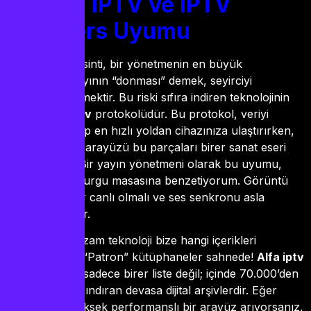
Xtream IPTV ve IPTV
Smarters Uyumu
Yayıncılıkta kesinti, bir yönetmenin en büyük
kabusudur. Yayının “donması” demek, seyirciyi
kaybetmek demektir. Bu riski sıfıra indiren teknolojinin
adı
Xtream iptv
protokolüdür. Bu protokol, veriyi
parçalara ayırıp en hızlı yoldan cihazınıza ulaştırırken,
iptv smarters
arayüzü bu parçaları birer sanat eseri
gibi birleştirir. Bir yayın yönetmeni olarak bu uyumu,
kusursuz bir kurgu masasına benzetiyorum. Görüntü
akmalı, renkler canlı olmalı ve ses senkronu asla
bozulmamalıdır.
Peki, bu muazzam teknoloji bize hangi içerikleri
sunuyor? İşte “Patron” kütüphaneler sahnede!
Alfa iptv
ve
Atlas iptv
, sadece birer liste değil; içinde 70.000’den
fazla içerik barındıran devasa dijital arşivlerdir. Eğer
daha niş ve yüksek performanslı bir arayüz arıyorsanız,