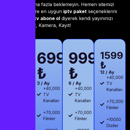
istiyorsanız daha fazla beklemeyin. Hemen sitemizi
ziyaret edin, size en uygun
iptv paket
seçeneklerini
inceleyin ve
iptv abone ol
diyerek kendi yayınınızı
başlatın. Işıklar, Kamera, Kayıt!
IPTV
699
999
DEN
1599
PAKETİNİZİ
₺
₺
₺
SEÇİN
12 / Ay
+40,000
3 / Ay
6 / Ay
TV
+40,000
+40,000
Kanalları
TV
TV
Kanalları
Kanalları
+70,000
Filmler
+70,000
+70,000
Filmler
Filmler
+10000
Diziler