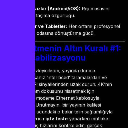
Mobil Cihazlar (Android/iOS):
Reji masasını
cebinizde taşıma özgürlüğü.
Bilgisayar ve Tabletler:
Her ortamı profesyonel
bir izleme odasına dönüştürme gücü.
Yönetmenin Altın Kuralı #1:
Yayın Stabilizasyonu
“Kıymetli izleyicilerim, yayında donma
istemiyorsanız ‘interlaced’ taramalardan ve
zayıf Wi-Fi sinyallerinden uzak durun. 4K’nın
o muazzam dokusunu hissetmek için
cihazınızı modeme Ethernet kablosuyla
bağlayın. Unutmayın, bir yayının kalitesi
kablonun ucundaki o bakır telin sağlamlığıyla
başlar. Ayrıca
iptv teste
yaparken mutlaka
kanal geçiş hızlarını kontrol edin; gerçek