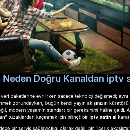
 Neden Doğru Kanaldan iptv sa
l veri paketlerine evrilirken sadece teknoloji değişmedi; ayn
inmek zorundayken, bugün kendi yayın akışınızın küratörü olm
f değil, modern yaşamın standart bir gereksinimi haline geld
n” tuzaklardan kaçınmak için bilinçli bir
iptv satin al
karar
sadece bir servis sağlayıcılığı olarak değil, bir “içerik ekosi