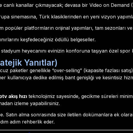
ce canlı kanallar çıkmayacak; devasa bir Video on Demand (V
pa sinemasına, Türk klasiklerinden en yeni vizyon yapımla
popüler platformların orijinal yapımları, tam sezonları ve
nırlarını keşfedeceğiniz ödüllü belgeseller.
 stadyum heyecanını evinizin konforuna taşıyan özel spor k
atejik Yanıtlar)
uz paketler genellikle “over-selling” (kapasite fazlası satı
er kullanıcıya dedike edilmiş bant genişliği ve kesintisiz hizm
ptv akış hızı
teknolojimiz sayesinde, gecikme süreleri minimu
adan izleme yapabilirsiniz.
le. Satın alma sonrasında size iletilen dokümanlara ek olara
dım adım rehberlik eder.