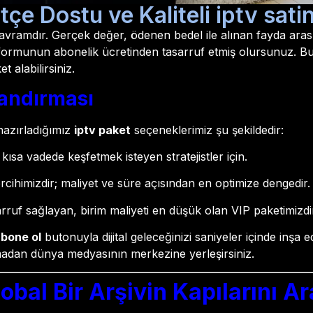
çe Dostu ve Kaliteli iptv sati
avramdır. Gerçek değer, ödenen bedel ile alınan fayda aras
atformunun abonelik ücretinden tasarruf etmiş olursunuz. Bug
 alabilirsiniz.
landırması
 hazırladığımız
iptv paket
seçeneklerimiz şu şekildedir:
ısa vadede keşfetmek isteyen stratejistler için.
cihimizdir; maliyet ve süre açısından en optimize dengedir.
rruf sağlayan, birim maliyeti en düşük olan VIP paketimizdi
abone ol
butonuyla dijital geleceğinizi saniyeler içinde inşa 
 olmadan dünya medyasının merkezine yerleşirsiniz.
obal Bir Arşivin Kapılarını Ar