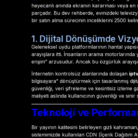
heyecanlı anında ekranın kararması veya en sev
parçadır. Bu dev rehberde, evinizdeki televiz
bir satın alma sürecinin inceliklerini 2500 kel
1. Dijital Dönüşümde Vizy
Geleneksel uydu platformlarının hantal yapısı, k
arayışlara itti. İnsanların arama motorlarında
erişim” arzusudur. Ancak bu özgürlük arayışı, 
İnternetin kontrolsüz alanlarında dolaşan
ipt
bilgisayara” dönüştürmek için tasarlanmış diji
güvenliği, veri şifreleme ve kesintisiz izleme
maliyeti aslında kullanıcının güvenliği ve sini
Teknoloji ve Performan
Bir yayının kalitesini belirleyen gizli kahrama
sistemimizde kullanılan CDN (İçerik Dağıtım A