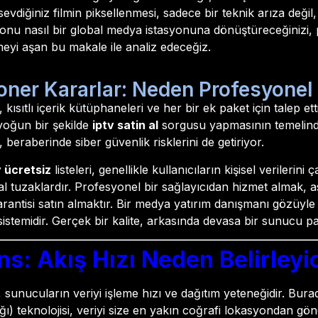
diğiniz filmin piksellenmesi, sadece bir teknik arıza değil,
yonu nasıl bir global medya istasyonuna dönüştüreceğinizi, p
imeyi aşan bu makale ile analiz edeceğiz.
oner Kararlar: Neden Profesyonel i
ısıtlı içerik kütüphaneleri ve her bir ek paket için talep etti
 yoğun bir şekilde
iptv satin al
sorgusu yapmasının temelinde 
beraberinde siber güvenlik risklerini de getiriyor.
v ücretsiz
listeleri, genellikle kullanıcıların kişisel verilerin
tal tuzaklardır. Profesyonel bir sağlayıcıdan hizmet almak,
 garantisi satın almaktır. Bir medya yatırım danışmanı gözüyl
r sistemidir. Gerçek bir kalite, arkasında devasa bir sunucu p
s: Akış Hızı Neden Belirleyic
n, sunucuların veriyi işleme hızı ve dağıtım yeteneğidir. Bur
ğı) teknolojisi, veriyi size en yakın coğrafi lokasyondan gö