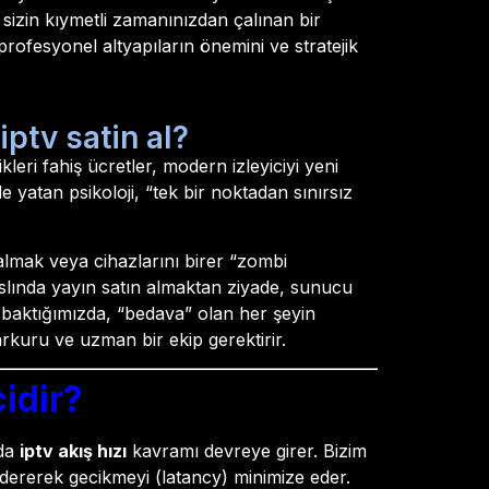
 sizin kıymetli zamanınızdan çalınan bir
rofesyonel altyapıların önemini ve stratejik
ptv satin al?
kleri fahiş ücretler, modern izleyiciyi yeni
yatan psikoloji, “tek bir noktadan sınırsız
i çalmak veya cihazlarını birer “zombi
 aslında yayın satın almaktan ziyade, sunucu
e baktığımızda, “bedava” olan her şeyin
arkuru ve uzman bir ekip gerektirir.
idir?
ada
iptv akış hızı
kavramı devreye girer. Bizim
ndererek gecikmeyi (latancy) minimize eder.