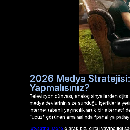
2026 Medya Stratejisi:
Yapmalısınız?
Televizyon dünyası, analog sinyallerden dijita
medya devlerinin size sunduğu içeriklerle yet
internet tabanlı yayıncılık artık bir alternati
“ucuz” görünen ama aslında “pahalıya patlaya
iptvsatnal.store
olarak biz, dijital yayıncılığı 