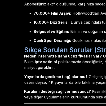
Aboneliğiniz aktif olduğunda, karşınıza sade
70,000+ Film Arşivi:
Hollywood’dan Avru
10,000+ Dizi Serisi:
Dünya çapındaki tüm 
Belgesel ve Eğitim:
Bilimin ve doğanın sı
Canlı Spor Dinamiği:
Gecikmesiz akış ile
Sıkça Sorulan Sorular (Str
Neden internette daha ucuz fiyatlar var?
Uc
Bizim
iptv satin al
politikamızda önceliğimiz, h
maliyet gerektirir.
Yayınlarda gecikme (lag) olur mu?
Gelişmiş
i
üzerindeyse, 4K yayınlarda bile takılma yaşam
Kurulum desteği sağlıyor musunuz?
Kesinlik
veya diğer uygulamaların kurulumunda size a