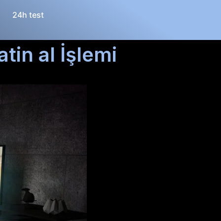
24h test
in al İşlemi