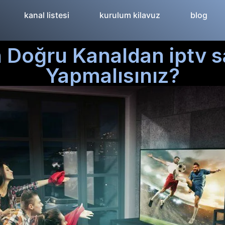
kanal listesi
kurulum kilavuz
blog
Doğru Kanaldan iptv sat
Yapmalısınız?