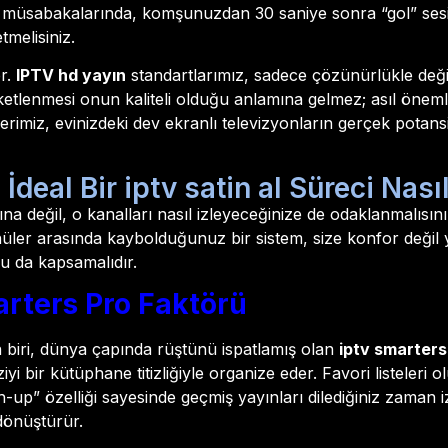
or müsabakalarında, komşunuzdan 30 saniye sonra “gol” sesi
tmelisiniz.
er.
IPTV hd yayın
standartlarımız, sadece çözünürlükle değil
etiketlenmesi onun kaliteli olduğu anlamına gelmez; asıl önemli
erimiz, evinizdeki dev ekranlı televizyonların gerçek potans
İdeal Bir iptv satin al Süreci Nası
a değil, o kanalları nasıl izleyeceğinize de odaklanmalısınız.
nüler arasında kaybolduğunuz bir sistem, size konfor değil 
u da kapsamalıdır.
arters Pro Faktörü
 biri, dünya çapında rüştünü ispatlamış olan
iptv smarters
yi bir kütüphane titizliğiyle organize eder. Favori listeleri o
ch-up” özelliği sayesinde geçmiş yayınları dilediğiniz zaman i
dönüştürür.