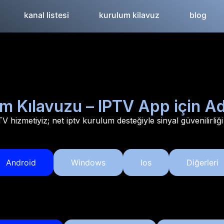
kanal listesi
kurulum kilavuz
blog
m Kılavuzu – IPTV App için 
TV hizmetiyiz; net iptv kurulum desteğiyle sinyal güvenilirli
Android
Windows
Ios
Diğerleri