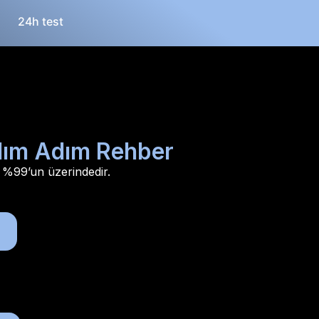
24h test
Adım Adım Rehber
ği %99’un üzerindedir.