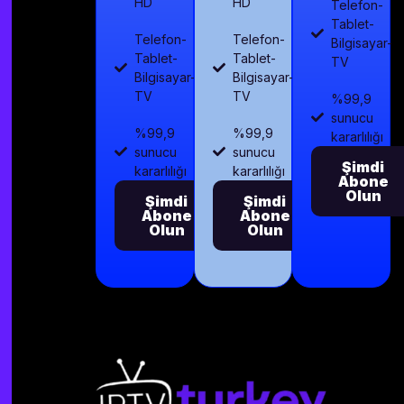
HD
HD
Telefon-
Tablet-
Telefon-
Telefon-
Bilgisayar-
Tablet-
Tablet-
TV
Bilgisayar-
Bilgisayar-
TV
TV
%99,9
sunucu
%99,9
%99,9
kararlılığı
sunucu
sunucu
Şimdi
kararlılığı
kararlılığı
Abone
Olun
Şimdi
Şimdi
Abone
Abone
Olun
Olun