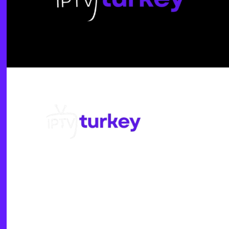
Smart TV’ler, Macbook ve
PC’ler, mobil cihazlar, Apple
TV, set-üstü kutular ve daha
birçok platformda sorunsuz
kullanım sunan en güvenilir
IPTV abonelik hizmeti
sağlayıcısıdır.