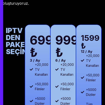
oluşturuyoruz.
IPTV
699
999
DEN
1599
PAKETİNİZİ
₺
₺
₺
SEÇİN
12 / Ay
+20,000
3 / Ay
6 / Ay
TV
+20,000
+20,000
Kanalları
TV
TV
Kanalları
Kanalları
+50,000
Filmler
+50,000
+50,000
Filmler
Filmler
+5000
Diziler
+5000
+5000
Diziler
Diziler
Tüm