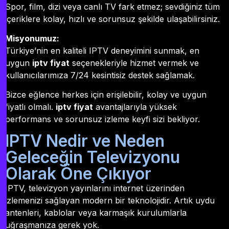
Spor, film, dizi veya canlı TV fark etmez; sevdiğiniz tüm
içeriklere kolay, hızlı ve sorunsuz şekilde ulaşabilirsiniz.
Misyonumuz:
Türkiye’nin en kaliteli IPTV deneyimini sunmak, en
uygun
iptv fiyat
seçenekleriyle hizmet vermek ve
kullanıcılarımıza 7/24 kesintisiz destek sağlamak.
Bizce eğlence herkes için erişilebilir, kolay ve uygun
fiyatlı olmalı.
iptv fiyat
avantajlarıyla yüksek
performans ve sorunsuz izleme keyfi sizi bekliyor.
IPTV Nedir ve Neden
Geleceğin Televizyonu
Olarak Öne Çıkıyor
IPTV, televizyon yayınlarını internet üzerinden
izlemenizi sağlayan modern bir teknolojidir. Artık uydu
antenleri, kablolar veya karmaşık kurulumlarla
uğraşmanıza gerek yok.