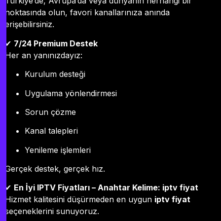
Türkiye’de, Avrupa’da veya dünyanın herhangi bir
noktasında olun, favori kanallarınıza anında
erişebilirsiniz.
✔
7/24 Premium Destek
Her an yanınızdayız:
Kurulum desteği
Uygulama yönlendirmesi
Sorun çözme
Kanal talepleri
Yenileme işlemleri
Gerçek destek, gerçek hız.
✔
En İyi IPTV Fiyatları – Anahtar Kelime: iptv fiyat
Hizmet kalitesini düşürmeden en uygun
iptv fiyat
seçeneklerini sunuyoruz.