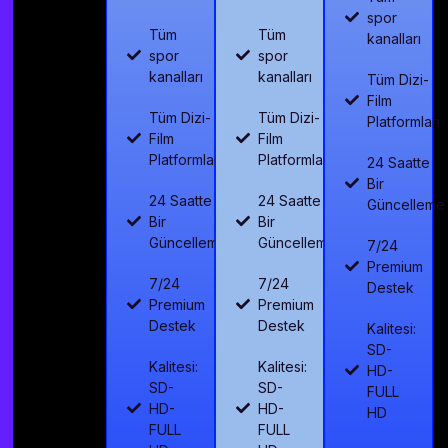
spor
Tüm
Tüm
kanalları
spor
spor
kanalları
kanalları
Tüm Dizi-
Film
Tüm Dizi-
Tüm Dizi-
Platformları
Film
Film
Platformları
Platformları
24 Saatte
Bir
24 Saatte
24 Saatte
Güncelleme
Bir
Bir
Güncelleme
Güncelleme
7/24
Premium
7/24
7/24
Destek
Premium
Premium
Destek
Destek
Kalitesi:
SD-
Kalitesi:
Kalitesi:
HD-
SD-
SD-
FULL
HD-
HD-
HD
FULL
FULL