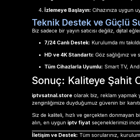
İzlemeye Başlayın:
Cihazınıza uygun uy
Teknik Destek ve Güçlü S
Biz sadece bir yayın satıcısı değiliz, dijital eğl
7/24 Canlı Destek:
Kurulumda mı takıld
HD ve 4K Standartı:
Göz sağlığınız ve s
Tüm Cihazlarla Uyumlu:
Smart TV, Andro
Sonuç: Kaliteye Şahit 
iptvsatnal.store
olarak biz, reklam yapmak y
zenginliğimize duyduğumuz güvenin bir kanıtıd
Siz de kaliteli, hızlı ve gerçekten donmayan 
alın, en uygun
iptv fiyat
seçeneklerimizi incele
İletişim ve Destek:
Tüm sorularınız, kurulum r