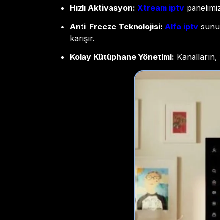
Hızlı Aktivasyon:
Xtream iptv
panelimiz 
Anti-Freeze Teknolojisi:
Alfa iptv
sunuc
karışır.
Kolay Kütüphane Yönetimi:
Kanalların, 