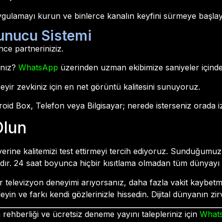
gulamayı kurun ve binlerce kanalın keyfini sürmeye başlay
unucu Sistemi
ence partneriniziz.
ınız?
WhatsApp
üzerinden uzman ekibimize saniyeler içinde
eyir zevkiniz için en net görüntü kalitesini sunuyoruz.
id Box, Telefon veya Bilgisayar; nerede isterseniz orada iz
Olun
erine kalitemizi test ettirmeyi tercih ediyoruz. Sunduğumu
ır. 24 saat boyunca hiçbir kısıtlama olmadan tüm dünyayı evi
bir televizyon deneyimi arıyorsanız, daha fazla vakit kaybe
yin ve farkı kendi gözlerinizle hissedin. Dijital dünyanın zirv
ehberliği ve ücretsiz deneme yayını talepleriniz için
What