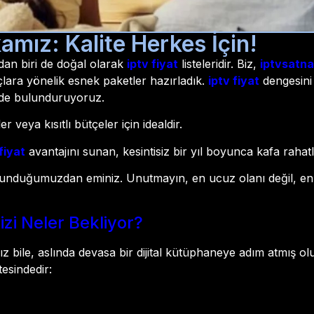
amız: Kalite Herkes İçin!
dan biri de doğal olarak
iptv fiyat
listeleridir. Biz,
iptvsatna
açlara yönelik esnek paketler hazırladık.
iptv fiyat
dengesini
nde bulunduruyoruz.
r veya kısıtlı bütçeler için idealdir.
fiyat
avantajını sunan, kesintisiz bir yıl boyunca kafa raha
 sunduğumuzdan eminiz. Unutmayın, en ucuz olanı değil, en s
zi Neler Bekliyor?
ız bile, aslında devasa bir dijital kütüphaneye adım atmış
tesindedir: