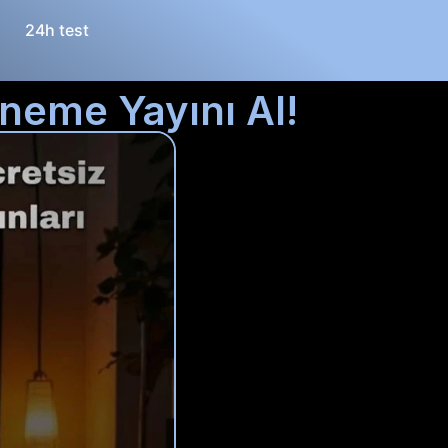
24h test
neme Yayını Al!