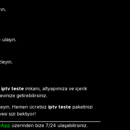
ın.
 ulaşın.
leyin.
z
iptv teste
imkanı, altyapımıza ve içerik
nize getirebilirsiniz.
tmeyin. Hemen ücretsiz
iptv teste
paketinizi
esi sizi bekliyor!
sApp
üzerinden bize 7/24 ulaşabilirsiniz.