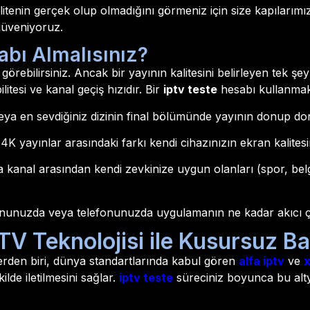
litenin gerçek olup olmadığını görmeniz için size kapılarım
güveniyoruz.
abı Almalısınız?
görebilirsiniz. Ancak bir yayının kalitesini belirleyen tek şey
itesi ve kanal geçiş hızıdır. Bir
iptv teste
hesabı kullanmak s
ya en sevdiğiniz dizinin final bölümünde yayının donup do
K yayınlar arasındaki farkı kendi cihazınızın ekran kalitesi
 kanal arasından kendi zevkinize uygun olanları (spor, bel
yonunuzda veya telefonunuzda uygulamanın ne kadar akıcı çal
TV Teknolojisi ile Kusursuz Ba
erden biri, dünya standartlarında kabul gören
alfa iptv
ve
x
lde iletilmesini sağlar.
iptv teste
süreciniz boyunca bu alty