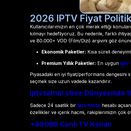
2026 IPTV Fiyat Politik
Kullanıcılarımızın en çok merak ettiği konular
kılmayı hedefliyoruz. Bu nedenle, farklı ihtiy
ve 80.000+ VOD (Film/Dizi) arşivini göz önü
Ekonomik Paketler:
Kısa süreli deneyimle
Premium Yıllık Paketler:
En uygun
iptv 
Piyasadaki en iyi fiyat/performans dengesini
seçmek size uzun vadede kazandırır.
iptvsatnal.store Dünyasında Si
Sadece 24 saatlik bir
iptv teste
hesabı açsan
özellikler ve içerik hacmi, rakiplerimizin çok ö
+40.000 Canlı TV Kanalı