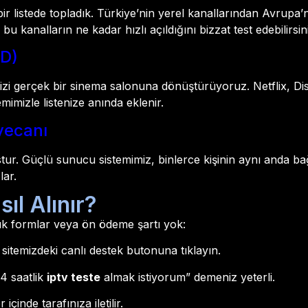
ir listede topladık. Türkiye’nin yerel kanallarından Avrupa’
bu kanalların ne kadar hızlı açıldığını bizzat test edebilirsin
OD)
nizi gerçek bir sinema salonuna dönüştürüyoruz. Netflix, D
emimizle listenize anında eklenir.
yecanı
ur. Güçlü sunucu sistemimiz, binlerce kişinin aynı anda b
lar.
ıl Alınır?
aşık formlar veya ön ödeme şartı yok:
itemizdeki canlı destek butonuna tıklayın.
4 saatlik
iptv teste
almak istiyorum” demeniz yeterli.
 içinde tarafınıza iletilir.