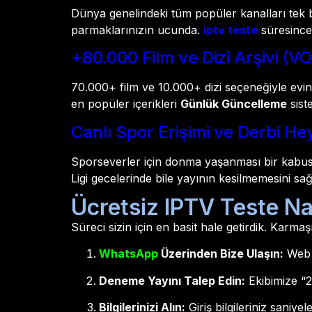
Dünya genelindeki tüm popüler kanalları tek b
parmaklarınızın ucunda.
iptv teste
süresince 
+80.000 Film ve Dizi Arşivi (V
70.000+ film ve 10.000+ dizi seçeneğiyle evi
en popüler içerikleri
Günlük Güncelleme
sist
Canlı Spor Erişimi ve Derbi He
Sporseverler için donma yaşanması bir kabust
Ligi gecelerinde bile yayının kesilmemesini sağ
Ücretsiz IPTV Teste Nas
Süreci sizin için en basit hale getirdik. Karm
WhatsApp
Üzerinden Bize Ulaşın:
Web s
Deneme Yayını Talep Edin:
Ekibimize “2
Bilgilerinizi Alın:
Giriş bilgileriniz saniyeler