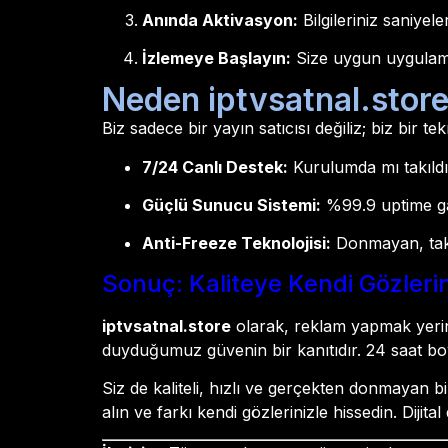
Anında Aktivasyon:
Bilgileriniz saniyeler 
İzlemeye Başlayın:
Size uygun uygulama
Neden iptvsatnal.stor
Biz sadece bir yayın satıcısı değiliz; biz bir te
7/24 Canlı Destek:
Kurulumda mı takıldı
Güçlü Sunucu Sistemi:
%99.9 uptime gar
Anti-Freeze Teknolojisi:
Donmayan, takı
Sonuç: Kaliteye Kendi Gözlerin
iptvsatnal.store
olarak, reklam yapmak yerin
duyduğumuz güvenin bir kanıtıdır. 24 saat boy
Siz de kaliteli, hızlı ve gerçekten donmayan 
alın ve farkı kendi gözlerinizle hissedin. Dijital