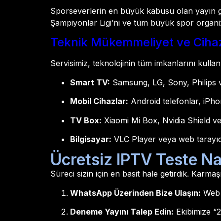
Sporseverlerin en büyük kabusu olan yayın
Şampiyonlar Ligi’ni ve tüm büyük spor organiz
Teknik Mükemmeliyet ve Cih
Servisimiz, teknolojinin tüm imkanlarını kulla
Smart TV:
Samsung, LG, Sony, Philips ve
Mobil Cihazlar:
Android telefonlar, iPhon
TV Box:
Xiaomi Mi Box, Nvidia Shield v
Bilgisayar:
VLC Player veya web tarayıcı
Ücretsiz IPTV Teste Nas
Süreci sizin için en basit hale getirdik. Karma
WhatsApp Üzerinden Bize Ulaşın:
Web s
Deneme Yayını Talep Edin:
Ekibimize “2