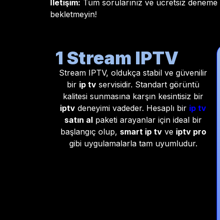
İletişim:
Tüm sorularınız ve ücretsiz deneme ya
bekletmeyin!
1 Stream IPTV
Stream IPTV, oldukça stabil ve güvenilir
bir
ip tv
servisidir. Standart görüntü
kalitesi sunmasına karşın kesintisiz bir
iptv
deneyimi vadeder. Hesaplı bir
ip tv
satın al
paketi arayanlar için ideal bir
başlangıç olup,
smart ip tv
ve
iptv pro
gibi uygulamalarla tam uyumludur.