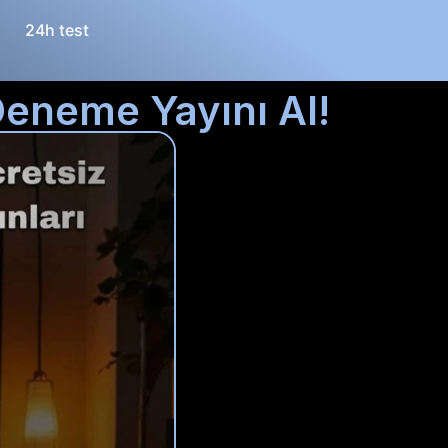
24h test
Deneme Yayını Al!