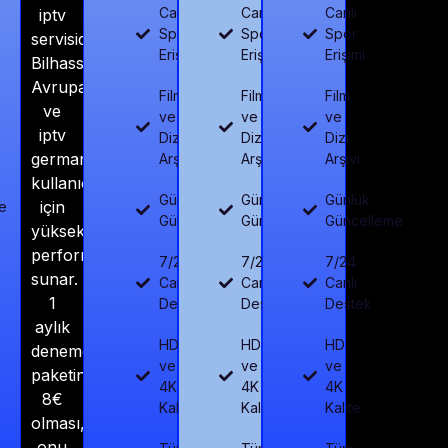
Canlı
Canlı
Canlı
iptv
Spor
Spor
Spor
servisidir.
Erişimi
Erişimi
Erişimi
Bilhassa
Avrupa
Film
Film
Film
ve
ve
ve
ve
iptv
Dizi
Dizi
Dizi
germany
Arşivi
Arşivi
Arşivi
kullanıcıları
Günlük
Günlük
Günlük
için
e
Güncelleme
Güncelleme
Güncelleme
yüksek
performans
7/24
7/24
7/24
sunar.
Canlı
Canlı
Canlı
1
Destek
Destek
Destek
aylık
HD
HD
HD
deneme
ve
ve
ve
paketinin
4K
4K
4K
8€
Kalite
Kalite
Kalite
olması,
onu