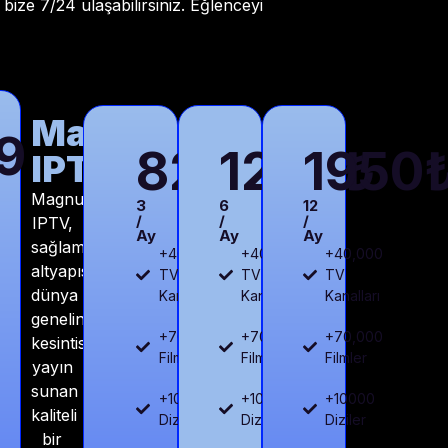
ize 7/24 ulaşabilirsiniz. Eğlenceyi
Magnum
9
820₺
1230₺
1950
IPTV
Magnum
3
6
12
/
/
/
IPTV,
Ay
Ay
Ay
sağlam
+40,000
+40,000
+40,000
altyapısıyla
TV
TV
TV
dünya
Kanalları
Kanalları
Kanalları
genelinde
+70,000
+70,000
+70,000
kesintisiz
Filmler
Filmler
Filmler
yayın
sunan
+10000
+10000
+10000
kaliteli
Diziler
Diziler
Diziler
bir