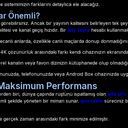
 sistemimizin farklarını detaylıca ele alacağız.
ar Önemli?
görebilirsiniz. Ancak bir yayının kalitesini belirleyen tek şey
itesi ve kanal geçiş hızıdır. Bir
iptv teste
hesabı kullanmak 
canlı anlarda, özellikle canlı maçlarda donup donmadığını 
4K çözünürlük arasındaki farkı kendi cihazınızın ekranınd
rel kanalın veya favori dizinizin kütüphanede olup olmadığı
yonunuzda, telefonunuzda veya Android Box cihazınızda uygul
le Maksimum Performans
erden biri, dünya çapında rüştünü ispatlamış olan
alfa iptv
rimli şekilde yöneten bir mimari sunar.
iptv teste
süreciniz 
le gerçek zaman arasındaki fark minimize edilmiştir.