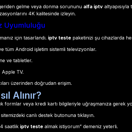
 geriden gelme veya donma sorununu
alfa iptv
altyapısıyla
asyonlarını 4K kalitesinde izleyin.
az Uyumluluğu
nmanız için tasarlandı.
iptv teste
paketinizi şu cihazlarda hem
 tüm Android işletim sistemli televizyonlar.
e ve tabletler.
e Apple TV.
ları üzerinden doğrudan erişim.
ıl Alınır?
şık formlar veya kredi kartı bilgileriyle uğraşmanıza gerek y
itemizdeki canlı destek butonuna tıklayın.
4 saatlik
iptv teste
almak istiyorum” demeniz yeterli.