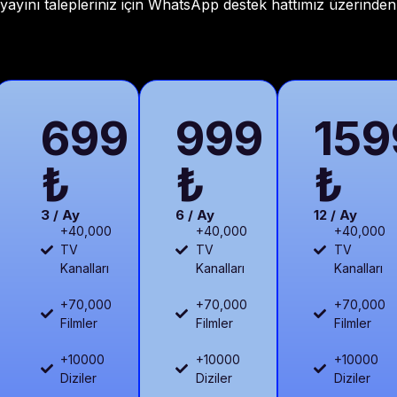
yını talepleriniz için WhatsApp destek hattımız üzerinden b
699
999
159
₺
₺
₺
3 / Ay
6 / Ay
12 / Ay
+40,000
+40,000
+40,000
TV
TV
TV
Kanalları
Kanalları
Kanalları
+70,000
+70,000
+70,000
Filmler
Filmler
Filmler
+10000
+10000
+10000
Diziler
Diziler
Diziler