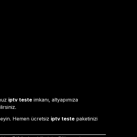
umuz
iptv teste
imkanı, altyapımıza
irsiniz.
tmeyin. Hemen ücretsiz
iptv teste
paketinizi