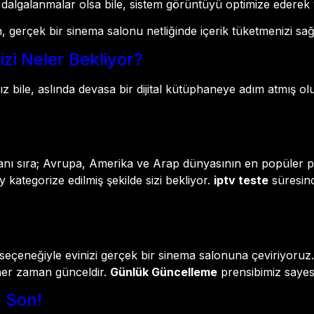
 dalgalanmalar olsa bile, sistem görüntüyü optimize ederek y
gerçek bir sinema salonu netliğinde içerik tüketmenizi sağ
zi Neler Bekliyor?
z bile, aslında devasa bir dijital kütüphaneye adım atmış 
yanı sıra; Avrupa, Amerika ve Arap dünyasının en popüler pr
 kategorize edilmiş şekilde sizi bekliyor.
iptv teste
süresinc
i seçeneğiyle evinizi gerçek bir sinema salonuna çeviriyoru
 her zaman günceldir.
Günlük Güncelleme
prensibimiz sayesi
a Son!