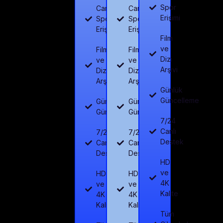
Spor
Canlı
Canlı
Erişimi
Spor
Spor
Erişimi
Erişimi
Film
ve
Film
Film
Dizi
ve
ve
Arşivi
Dizi
Dizi
Arşivi
Arşivi
Günlük
Güncelleme
Günlük
Günlük
Güncelleme
Güncelleme
7/24
Canlı
7/24
7/24
Destek
Canlı
Canlı
Destek
Destek
HD
ve
HD
HD
4K
ve
ve
Kalite
4K
4K
Kalite
Kalite
Tüm