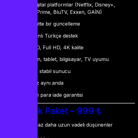
Tüm dijital platformlar (Netflix, Disney+,
Amazon Prime, BluTV, Exxen, GAİN)
24 saatte bir güncelleme
7/7 canlı Türkçe destek
SD, HD, Full HD, 4K kalite
Telefon, tablet, bilgisayar, TV uyumu
%99.9 stabil sunucu
3 cihaz aynı anda
30 gün para iade garantisi
6 Aylık Paket – 999 ₺
Kimler için:
Biraz daha uzun vadeli düşünenler
Süre:
6 ay