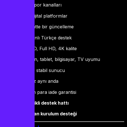
Tüm spor kanalları
Tüm dijital platformlar
24 saatte bir güncelleme
7/7 canlı Türkçe destek
SD, HD, Full HD, 4K kalite
Telefon, tablet, bilgisayar, TV uyumu
%99.9 stabil sunucu
3 cihaz aynı anda
30 gün para iade garantisi
Öncelikli destek hattı
Uzaktan kurulum desteği