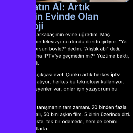
IPTV Satın Al: Artık
Herkesin Evinde Olan
Teknoloji
Geçen gün bir arkadaşımın evine uğradım. Maç
izliyoruz, adamın televizyonu dondu dondu gidiyor. “Ya
nasıl maç izliyorsun böyle?” dedim. “Alıştık abi” dedi.
Dedim “Sen daha IPTV’ye geçmedin mi?” Yüzüme baktı,
“O da ne?” dedi.
Şaşırdım mı? Açıkçası evet. Çünkü artık herkes
iptv
satın al
diye aratıyor, herkes bu teknolojiyi kullanıyor.
Ama hâlâ bilmeyenler var, onlar için yazıyorum bu
yazıyı.
iptv turkey
ile tanışmanın tam zamanı. 20 binden fazla
televizyon kanalı, 50 bini aşkın film, 5 binin üzerinde dizi.
Tek bir abonelikte, tek bir ödemede, hem de cebini
yakmayan fiyatlarla.