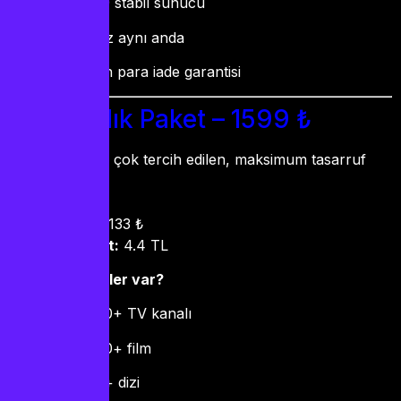
%99.9 stabil sunucu
3 cihaz aynı anda
30 gün para iade garantisi
12 Aylık Paket – 1599 ₺
Kimler için:
En çok tercih edilen, maksimum tasarruf
isteyenler
Süre:
12 ay
Aylık maliyet:
133 ₺
Günlük maliyet:
4.4 TL
Bu pakette neler var?
20.000+ TV kanalı
50.000+ film
5.000+ dizi