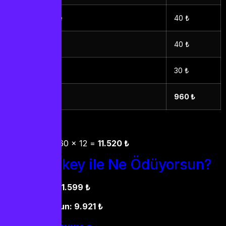
Amazon Prime
40 ₺
Exxen
40 ₺
GAİN
30 ₺
Toplam
960 ₺
960 ₺ AYLIK!
Yıllık hesap: 960 x 12 =
11.520 ₺
IPTV Turkey ile Ne Ödüyorsun?
12 aylık paket:
1.599 ₺
Yıllık tasarrufun: 9.921 ₺