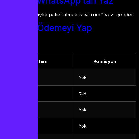
Adım 2: WhatsApp’tan Yaz
“Merhaba, 12 aylık paket almak istiyorum.” yaz, gönder.
Adım 3: Ödemeyi Yap
Yöntem
Komisyon
IBAN/Havale
Yok
Kredi Kartı
%8
USDT
Yok
Papara
Yok