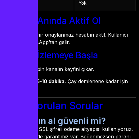
Fast Transfer
Yok
Adım 4: Anında Aktif Ol
Ödeme onaylanır onaylanmaz hesabın aktif. Kullanıcı
bilgilerin WhatsApp’tan gelir.
Adım 5: İzlemeye Başla
Bilgileri gir, 20 bin kanalın keyfini çıkar.
Toplam süre: 5-10 dakika.
Çay demlenene kadar işin
bitiyor.
Sıkça Sorulan Sorular
IPTV satın al güvenli mi?
Kesinlikle evet. SSL şifreli ödeme altyapısı kullanıyoruz.
30 gün para iade garantimiz var. Beğenmezsen paranı