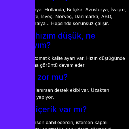
Türkiye, Almanya, Hollanda, Belçika, Avusturya, İsviçre,
Fransa, İngiltere, İsveç, Norveç, Danimarka, ABD,
Kanada, Avustralya… Hepsinde sorunsuz çalışır.
İnternet hızım düşük, ne
yapmalıyım?
Sorun değil. Otomatik kalite ayarı var. Hızın düştüğünde
kalite düşer ama görüntü devam eder.
Kurulum zor mu?
Değil. Ama zorlanırsan destek ekibi var. Uzaktan
bağlanıp onlar yapıyor.
Yetişkin içerik var mı?
Opsiyonel. İstersen dahil edersin, istersen kapalı