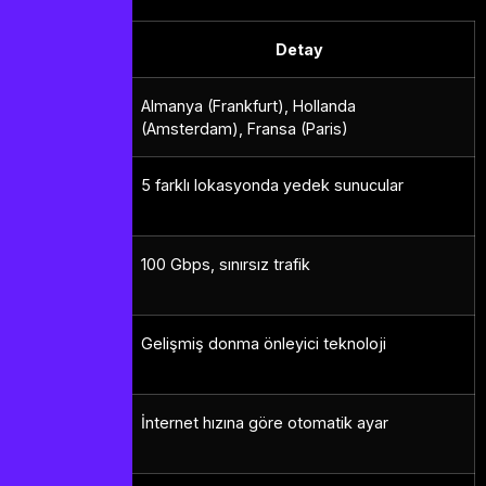
Özellik
Detay
Sunucu
Almanya (Frankfurt), Hollanda
Konumu
(Amsterdam), Fransa (Paris)
Yedekli
5 farklı lokasyonda yedek sunucular
Sistem
Bant
100 Gbps, sınırsız trafik
Genişliği
Anti-
Gelişmiş donma önleyici teknoloji
Freeze
Otomatik
İnternet hızına göre otomatik ayar
Kalite