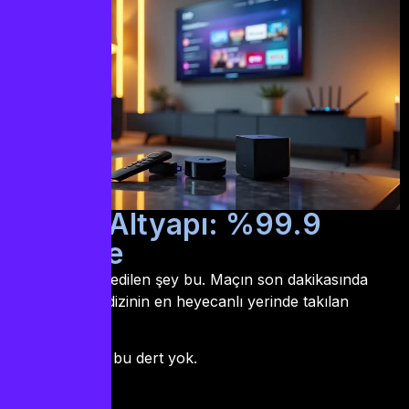
Teknik Altyapı: %99.9
Stabilite
En çok merak edilen şey bu. Maçın son dakikasında
donan ekran, dizinin en heyecanlı yerinde takılan
görüntü…
iptv turkey
‘de bu dert yok.