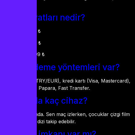
geri alırsın.
2026 fiyatları nedir?
3 ay: 699 ₺
6 ay: 999 ₺
12 ay: 1599 ₺
Hangi ödeme yöntemleri var?
IBAN/havale (TRY/EUR), kredi kartı (Visa, Mastercard),
USDT (kripto), Papara, Fast Transfer.
Aynı anda kaç cihaz?
3 cihaz aynı anda. Sen maç izlerken, çocuklar çizgi film
izleyebilir, eşin dizi takip edebilir.
Deneme imkanı var mı?