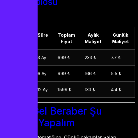
Fiyat Tablosu
Paket
Süre
Toplam
Aylık
Günlük
Fiyat
Maliyet
Maliyet
Başlangıç
3 Ay
699 ₺
233 ₺
7.7 ₺
Standart
6 Ay
999 ₺
166 ₺
5.5 ₺
Aile
12 Ay
1599 ₺
133 ₺
4.4 ₺
Şimdi Gel Beraber Şu
Hesabı Yapalım
Gelelim işin matematiğine. Çünkü rakamlar yalan