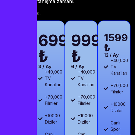
iptv turkey
ile tanışma zamanı.
Hadi, geç kalma.
IPTV
699
999
DEN
1599
PAKETİNİZİ
₺
₺
₺
SEÇİN
12 / Ay
+40,000
3 / Ay
6 / Ay
TV
+40,000
+40,000
Kanalları
TV
TV
Kanalları
Kanalları
+70,000
Filmler
+70,000
+70,000
Filmler
Filmler
+10000
Diziler
+10000
+10000
Diziler
Diziler
Canlı
Spor
Canlı
Canlı