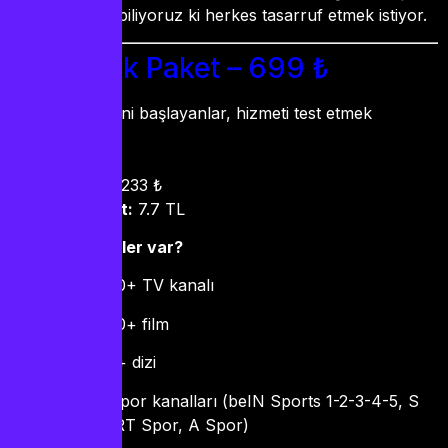
tuttuk. Çünkü biliyoruz ki herkes tasarruf etmek istiyor.
3 Aylık Paket – 699 ₺
Kimler için:
Yeni başlayanlar, hizmeti test etmek
isteyenler
Süre:
3 ay
Aylık maliyet:
233 ₺
Günlük maliyet:
7.7 TL
Bu pakette neler var?
20.000+ TV kanalı
50.000+ film
5.000+ dizi
Tüm spor kanalları (beIN Sports 1-2-3-4-5, S
Sport, TRT Spor, A Spor)