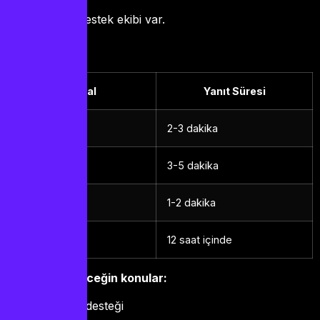
7/24 Türkçe destek ekibi var.
Kanal
Yanıt Süresi
WhatsApp
2-3 dakika
Telegram
3-5 dakika
Canlı Destek
1-2 dakika
E-posta
12 saat içinde
Yardım alabileceğin konular:
Kurulum desteği