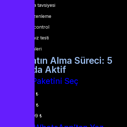
Uygulama tavsiyesi
Kanal düzenleme
Parental control
İnternet hız testi
İade işlemleri
IPTV Satın Alma Süreci: 5
Dakikada Aktif
Adım 1: Paketini Seç
3 ay: 699 ₺
6 ay: 999 ₺
12 ay: 1599 ₺