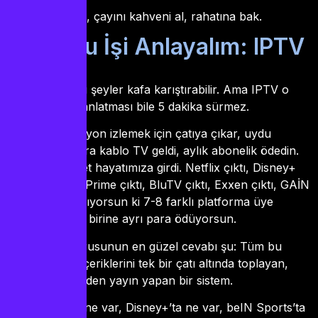
Hadi anlatayım, çayını kahveni al, rahatına bak.
Önce Şu İşi Anlayalım: IPTV
Nedir?
Biliyorum, bazı şeyler kafa karıştırabilir. Ama IPTV o
kadar basit ki anlatması bile 5 dakika sürmez.
Eskiden televizyon izlemek için çatıya çıkar, uydu
çevirirdin. Sonra kablo TV geldi, aylık abonelik ödedin.
Derken internet hayatımıza girdi. Netflix çıktı, Disney+
çıktı, Amazon Prime çıktı, BluTV çıktı, Exxen çıktı, GAİN
çıktı. Şimdi bakıyorsun ki 7-8 farklı platforma üye
olmuşsun, her birine ayrı para ödüyorsun.
IPTV nedir
sorusunun en güzel cevabı şu: Tüm bu
platformların içeriklerini tek bir çatı altında toplayan,
internet üzerinden yayın yapan bir sistem.
Yani Netflix’te ne var, Disney+’ta ne var, beIN Sports’ta