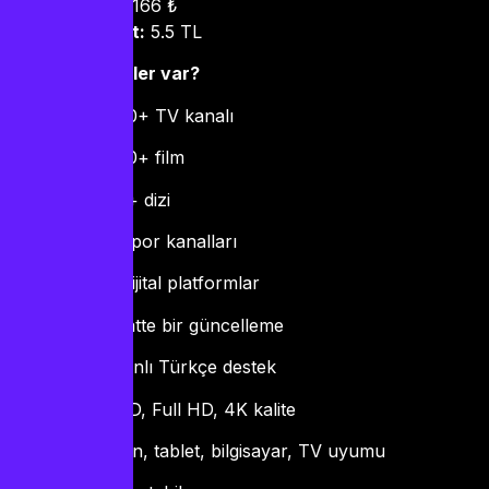
Aylık maliyet:
166 ₺
Günlük maliyet:
5.5 TL
Bu pakette neler var?
20.000+ TV kanalı
50.000+ film
5.000+ dizi
Tüm spor kanalları
Tüm dijital platformlar
24 saatte bir güncelleme
7/7 canlı Türkçe destek
SD, HD, Full HD, 4K kalite
Telefon, tablet, bilgisayar, TV uyumu