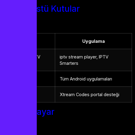
Set Üstü Kutular
Cihaz
Uygulama
Amazon Fire TV
iptv stream player, IPTV
Stick
Smarters
Xiaomi Mi Box
Tüm Android uygulamaları
MAG Cihazları
Xtream Codes portal desteği
Bilgisayar