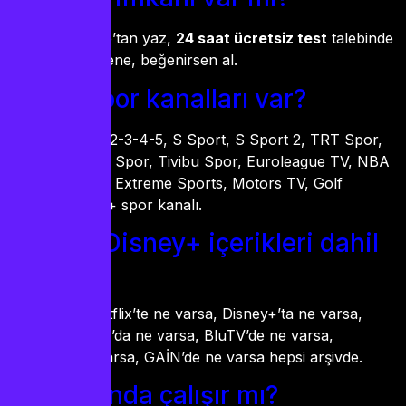
Var. WhatsApp’tan yaz,
24 saat ücretsiz test
talebinde
bulun. Önce dene, beğenirsen al.
Hangi spor kanalları var?
beIN Sports 1-2-3-4-5, S Sport, S Sport 2, TRT Spor,
TRT Spor 2, A Spor, Tivibu Spor, Euroleague TV, NBA
TV, Fight Club, Extreme Sports, Motors TV, Golf
Channel… 150+ spor kanalı.
Netflix, Disney+ içerikleri dahil
mi?
Evet, dahil. Netflix’te ne varsa, Disney+’ta ne varsa,
Amazon Prime’da ne varsa, BluTV’de ne varsa,
Exxen’de ne varsa, GAİN’de ne varsa hepsi arşivde.
Yurt dışında çalışır mı?