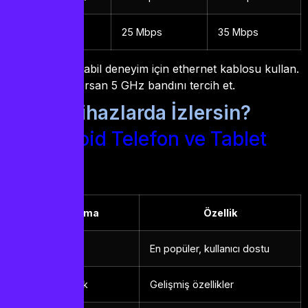
4K (2160p)
25 Mbps
35 Mbps
Tavsiye:
En stabil deneyim için ethernet kablosu kullan.
Wi-Fi kullanıyorsan 5 GHz bandını tercih et.
Hangi Cihazlarda İzlersin?
Android Telefon ve Tablet
Uygulama
Özellik
Alfa iptv
En popüler, kullanıcı dostu
By iptv pro apk
Gelişmiş özellikler