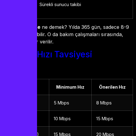
7/24
Sürekli sunucu takibi
Monitör
%99.9 stabilite
ne demek? Yılda 365 gün, sadece 8-9
saat kesinti olabilir. O da bakım çalışmaları sırasında,
önceden haber verilir.
İnternet Hızı Tavsiyesi
Kalite
Minimum Hız
Önerilen Hız
SD (480p)
5 Mbps
8 Mbps
HD (720p)
10 Mbps
15 Mbps
Full HD (1080p)
15 Mbps
20 Mbps