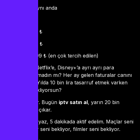
3 cihaz aynı anda
Fiyatlar:
3 ay: 699 ₺
6 ay: 999 ₺
12 ay: 1599 ₺ (en çok tercih edilen)
Kablo TV’ye, Netflix’e, Disney+’a ayrı ayrı para
vermekten bıkmadın mı? Her ay gelen faturalar canını
sıkmıyor mu? Yılda 10 bin lira tasarruf etmek varken
neden hala bekliyorsun?
Hadi, karar ver. Bugün
iptv satın al
, yarın 20 bin
kanalın keyfini çıkar.
WhatsApp’tan yaz, 5 dakikada aktif edelim. Maçlar seni
bekliyor, diziler seni bekliyor, filmler seni bekliyor.