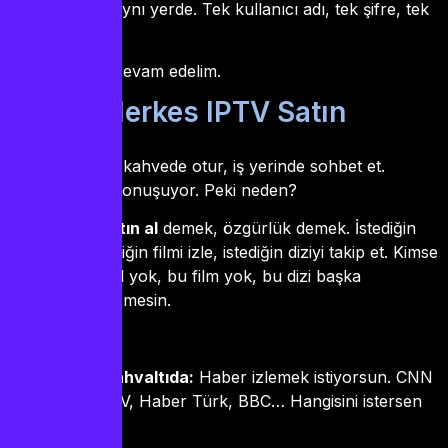
ne var, hepsi aynı yerde. Tek kullanıcı adı, tek şifre, tek
ödeme.
Anlaşıldı mı? Devam edelim.
Neden Herkes IPTV Satın
Alıyor?
Sokakta yürü, kahvede otur, iş yerinde sohbet et.
Herkes IPTV konuşuyor. Peki neden?
Çünkü
iptv satın al
demek, özgürlük demek. İstediğin
kanalı aç, istediğin filmi izle, istediğin diziyi takip et. Kimse
sana “bu kanal yok, bu film yok, bu dizi başka
platformda” demesin.
Bir hayal et:
Sabah kahvaltıda:
Haber izlemek istiyorsun. CNN
Türk, NTV, Haber Türk, BBC… Hangisini istersen
aç.