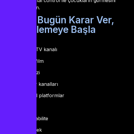
tutarsın. Parental control ile çocukların görmesini
engelleyebilirsin.
Sonuç: Bugün Karar Ver,
Yarın İzlemeye Başla
Özetle:
20.000+ TV kanalı
50.000+ film
5.000+ dizi
Tüm spor kanalları
Tüm dijital platformlar
4K kalite
%99.9 stabilite
7/24 destek