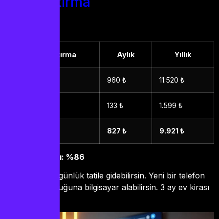
Karşılaştırma
Karşılaştırma
Aylık
Yıllık
Eski sistem
960 ₺
11.520 ₺
IPTV Turkey
133 ₺
1.599 ₺
Tasarruf
827 ₺
9.921 ₺
Tasarruf oranı: %86
Bu parayla 10 günlük tatile gidebilirsin. Yeni bir telefon
alabilirsin. Çocuğuna bilgisayar alabilirsin. 3 ay ev kirası
ödeyebilirsin.