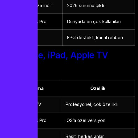
By iptv pro 2025 indir
2026 sürümü çıktı
IPTV Smarters Pro
Dünyada en çok kullanılan
TiviMate
EPG destekli, kanal rehberi
iPhone, iPad, Apple TV
Uygulama
Özellik
GSE Smart IPTV
Profesyonel, çok özellikli
IPTV Smarters Pro
iOS’a özel versiyon
Smart IPTV
Basit, herkes anlar