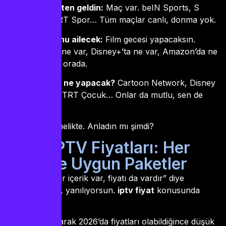
Akşam işten geldin:
Maç var. beIN Sports, S
Sport, TRT Spor… Tüm maçlar canlı, donma yok.
Hafta sonu ailecek:
Film gecesi yapacaksın.
Netflix’te ne var, Disney+’ta ne var, Amazon’da ne
var hepsi orada.
Çocuklar ne yapacak?
Cartoon Network, Disney
Channel, TRT Çocuk… Onlar da mutlu, sen de
rahat.
Hepsi tek abonelikte. Anladın mı şimdi?
2026 IPTV Fiyatları: Her
Bütçeye Uygun Paketler
Şimdi “Bu kadar içerik var, fiyatı da vardır” diye
düşünüyorsan, yanılıyorsun.
iptv fiyat
konusunda
iddialıyız.
iptv turkey
olarak 2026’da fiyatları olabildiğince düşük