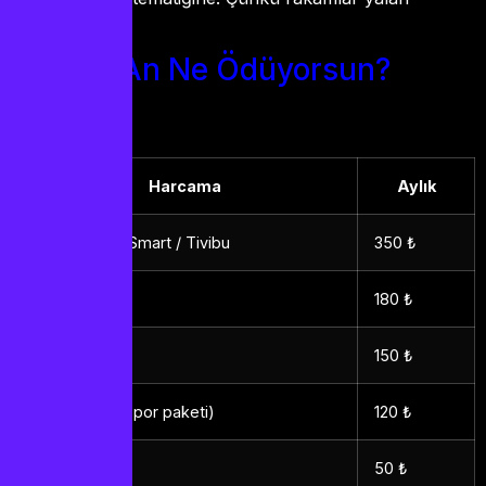
söylemez.
Sen Şu An Ne Ödüyorsun?
Harcama
Aylık
Kablo TV / D-Smart / Tivibu
350 ₺
Netflix
180 ₺
Disney+
150 ₺
beIN Sports (spor paketi)
120 ₺
BluTV
50 ₺