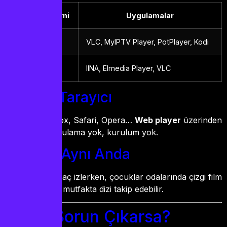
İşletim Sistemi
Uygulamalar
Windows
VLC, MyIPTV Player, PotPlayer, Kodi
Mac
IINA, Elmedia Player, VLC
Web Tarayıcı
Chrome, Firefox, Safari, Opera…
Web player
üzerinden
direkt izle. Uygulama yok, kurulum yok.
3 Cihaz Aynı Anda
Sen salonda maç izlerken, çocuklar odalarında çizgi film
izleyebilir, eşin mutfakta dizi takip edebilir.
Ya Bir Sorun Çıkarsa?