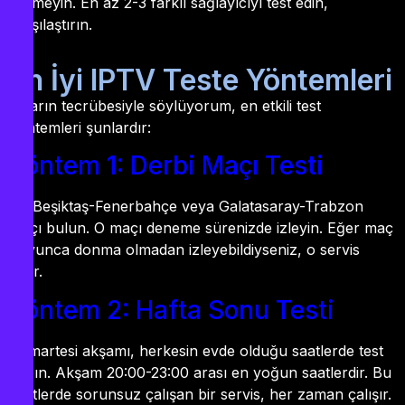
vermeyin. En az 2-3 farklı sağlayıcıyı test edin,
karşılaştırın.
En İyi IPTV Teste Yöntemleri
Yılların tecrübesiyle söylüyorum, en etkili test
yöntemleri şunlardır:
Yöntem 1: Derbi Maçı Testi
Bir Beşiktaş-Fenerbahçe veya Galatasaray-Trabzon
maçı bulun. O maçı deneme sürenizde izleyin. Eğer maç
boyunca donma olmadan izleyebildiyseniz, o servis
iyidir.
Yöntem 2: Hafta Sonu Testi
Cumartesi akşamı, herkesin evde olduğu saatlerde test
yapın. Akşam 20:00-23:00 arası en yoğun saatlerdir. Bu
saatlerde sorunsuz çalışan bir servis, her zaman çalışır.