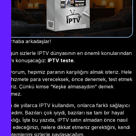
Merhaba arkadaşlar!
Bugün sizlerle IPTV dünyasının en önemli konularından
birini konuşacağız:
IPTV teste
.
Biliyorum, hepimiz paranın karşılığını almak isteriz. Hele
bir hizmete para vereceksek, önce denemek, test etmek
isteriz. Çünkü kimse “Keşke almasaydım” demek
istemez.
Ben de yıllarca IPTV kullandım, onlarca farklı sağlayıcı
denedim. Bazıları çok iyiydi, bazıları ise tam bir hayal
kırıklığı. İşte bu yazıda, IPTV satın almadan önce nasıl
test edeceğinizi, nelere dikkat etmeniz gerektiğini, kendi
yöntemlerimi sizlerle paylaşacağım.