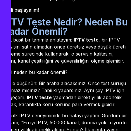
Hadi başlayalım!
IPTV Teste Nedir? Neden Bu
Kadar Önemli?
Çok basit bir tanımla anlatayım:
IPTV teste
, bir IPTV
servisini satın almadan önce ücretsiz veya düşük ücretli
deneme sürecinde kullanarak, o servisin kalitesini,
hızını, kanal çeşitliliğini ve güvenilirliğini ölçme işlemidir.
Peki neden bu kadar önemli?
Şöyle düşünün: Bir araba alacaksınız. Önce test sürüşü
yapmaz mısınız? Tabii ki yaparsınız. Aynı şey IPTV için
de geçerli.
IPTV teste
yapmadan direkt yıllık abonelik
almak, karanlıkta körü körüne para vermek gibidir.
Ben ilk IPTV deneyimimde bu hatayı yaptım. Gördüm bir
reklam, “En iyi IPTV, 50.000 kanal, donma yok” diyordu.
Hemen yıllık abonelik aldım. Sonuç? İlk maçta yayın