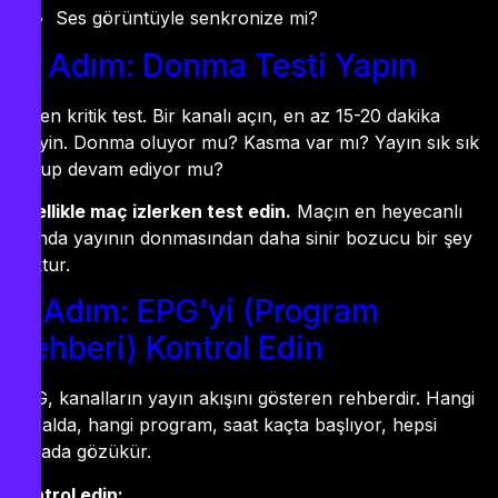
Ses görüntüyle senkronize mi?
6. Adım: Donma Testi Yapın
Bu en kritik test. Bir kanalı açın, en az 15-20 dakika
izleyin. Donma oluyor mu? Kasma var mı? Yayın sık sık
durup devam ediyor mu?
Özellikle maç izlerken test edin.
Maçın en heyecanlı
anında yayının donmasından daha sinir bozucu bir şey
yoktur.
7. Adım: EPG’yi (Program
Rehberi) Kontrol Edin
EPG, kanalların yayın akışını gösteren rehberdir. Hangi
kanalda, hangi program, saat kaçta başlıyor, hepsi
burada gözükür.
Kontrol edin: