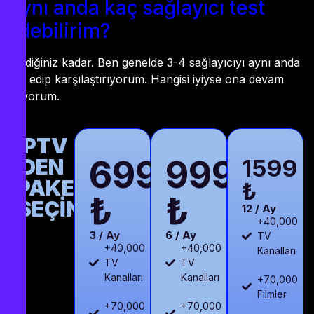
Aynı anda kaç sağlayıcı test
edebilirim?
İstediğiniz kadar. Ben genelde 3-4 sağlayıcıyı aynı anda
test edip karşılaştırıyorum. Hangisi iyiyse ona devam
ediyorum.
IPTV
699
999
DEN
1599
PAKETİNİZİ
₺
₺
₺
SEÇİN
12 / Ay
+40,000
3 / Ay
6 / Ay
TV
+40,000
+40,000
Kanalları
TV
TV
Kanalları
Kanalları
+70,000
Filmler
+70,000
+70,000