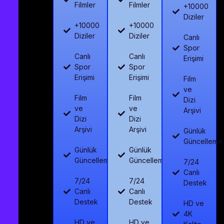
Filmler
Filmler
+10000
Diziler
+10000
+10000
Diziler
Diziler
Canlı
Spor
Canlı
Canlı
Erişimi
Spor
Spor
Erişimi
Erişimi
Film
ve
Film
Film
Dizi
ve
ve
Arşivi
Dizi
Dizi
Arşivi
Arşivi
Günlük
Güncelleme
Günlük
Günlük
Güncelleme
Güncelleme
7/24
Canlı
7/24
7/24
Destek
Canlı
Canlı
Destek
Destek
HD ve
4K
HD ve
HD ve