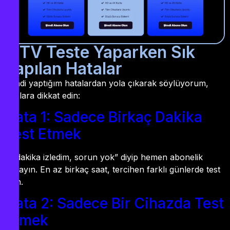
IPTV Teste Yaparken Sık
Yapılan Hatalar
Kendi yaptığım hatalardan yola çıkarak söylüyorum,
şunlara dikkat edin:
Hata 1: Sadece Birkaç Dakika
Test Etmek
“5 dakika izledim, sorun yok” diyip hemen abonelik
almayın. En az birkaç saat, tercihen farklı günlerde test
edin.
Hata 2: Sadece Bir Cihazda Test
Etmek