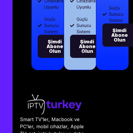
Cihazlarla
Cihazlarla
Uyumlu
Uyumlu
Güçlü
Sunucu
Güçlü
Güçlü
Sistemi
Sunucu
Sunucu
Şimdi
Sistemi
Sistemi
Abone
Olun
Şimdi
Şimdi
Abone
Abone
Olun
Olun
Smart TV’ler, Macbook ve
PC’ler, mobil cihazlar, Apple