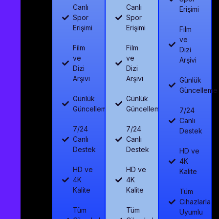
Canlı
Canlı
Erişimi
Spor
Spor
Erişimi
Erişimi
Film
ve
Film
Film
Dizi
ve
ve
Arşivi
Dizi
Dizi
Arşivi
Arşivi
Günlük
Güncelleme
Günlük
Günlük
Güncelleme
Güncelleme
7/24
Canlı
7/24
7/24
Destek
Canlı
Canlı
Destek
Destek
HD ve
4K
HD ve
HD ve
Kalite
4K
4K
Kalite
Kalite
Tüm
Cihazlarla
Tüm
Tüm
Uyumlu