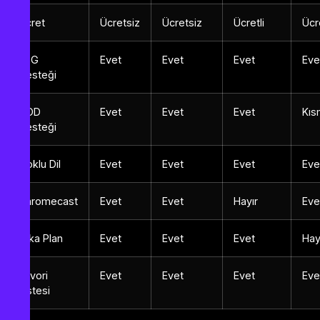
Ücret
Ücretsiz
Ücretsiz
Ücretli
Ücre
EPG
Evet
Evet
Evet
Eve
Desteği
VOD
Evet
Evet
Evet
Kıs
Desteği
Çoklu Dil
Evet
Evet
Evet
Eve
Chromecast
Evet
Evet
Hayır
Eve
Arka Plan
Evet
Evet
Evet
Hay
Favori
Evet
Evet
Evet
Eve
Listesi