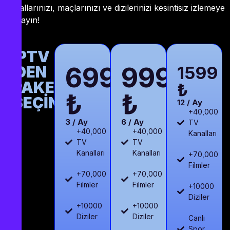
kanallarınızı, maçlarınızı ve dizilerinizi kesintisiz izlemeye
başlayın!
IPTV
699
999
DEN
1599
PAKETİNİZİ
₺
₺
₺
SEÇİN
12 / Ay
+40,000
3 / Ay
6 / Ay
TV
+40,000
+40,000
Kanalları
TV
TV
Kanalları
Kanalları
+70,000
Filmler
+70,000
+70,000
Filmler
Filmler
+10000
Diziler
+10000
+10000
Diziler
Diziler
Canlı
Spor