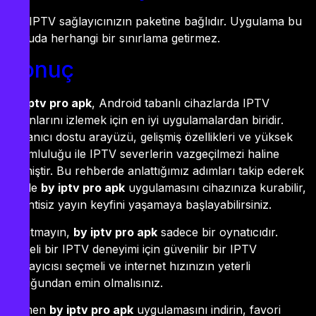
Bu, IPTV sağlayıcınızın paketine bağlıdır. Uygulama bu
konuda herhangi bir sınırlama getirmez.
Sonuç
By iptv pro apk
, Android tabanlı cihazlarda IPTV
yayınlarını izlemek için en iyi uygulamalardan biridir.
Kullanıcı dostu arayüzü, gelişmiş özellikleri ve yüksek
uyumluluğu ile IPTV severlerin vazgeçilmezi haline
gelmiştir. Bu rehberde anlattığımız adımları takip ederek
siz de
by iptv pro apk
uygulamasını cihazınıza kurabilir,
kesintisiz yayın keyfini yaşamaya başlayabilirsiniz.
Unutmayın,
by iptv pro apk
sadece bir oynatıcıdır.
Kaliteli bir IPTV deneyimi için güvenilir bir IPTV
sağlayıcısı seçmeli ve internet hızınızın yeterli
olduğundan emin olmalısınız.
Hemen
by iptv pro apk
uygulamasını indirin, favori