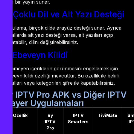
akıcı bir yayın sunar.
4. Çoklu Dil ve Alt Yazı Desteği
Uygulama, birçok dilde arayüz desteği sunar. Ayrıca
kanallarda alt yazı desteği varsa, alt yazıları açıp
kapatabilir, dilini değiştirebilirsiniz.
5. Ebeveyn Kilidi
İstenmeyen içeriklerin görünmesini engellemek için
ebeveyn kilidi özelliği mevcuttur. Bu özellik ile belirli
kanalları veya kategorileri şifre ile kapatabilirsiniz.
By IPTV Pro APK vs Diğer IPTV
Player Uygulamaları
Özellik
By
IPTV
TiviMate
Sm
IPTV
Smarters
IP
Pro