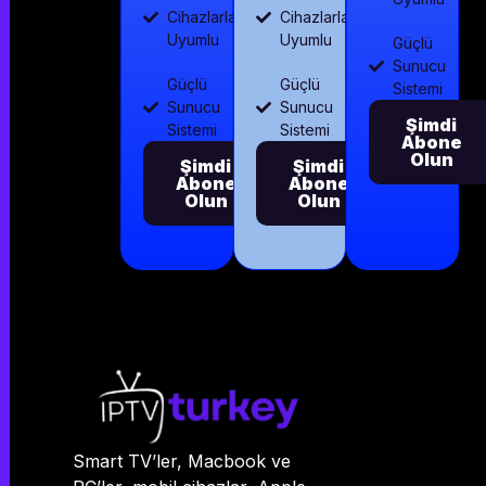
Cihazlarla
Cihazlarla
Uyumlu
Uyumlu
Güçlü
Sunucu
Güçlü
Güçlü
Sistemi
Sunucu
Sunucu
Şimdi
Sistemi
Sistemi
Abone
Olun
Şimdi
Şimdi
Abone
Abone
Olun
Olun
Smart TV’ler, Macbook ve