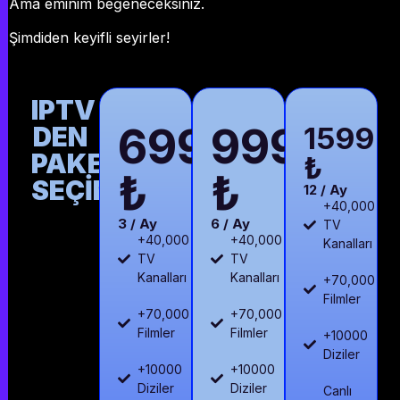
Ama eminim beğeneceksiniz.
Şimdiden keyifli seyirler!
IPTV
699
999
DEN
1599
PAKETİNİZİ
₺
₺
₺
SEÇİN
12 / Ay
+40,000
3 / Ay
6 / Ay
TV
+40,000
+40,000
Kanalları
TV
TV
Kanalları
Kanalları
+70,000
Filmler
+70,000
+70,000
Filmler
Filmler
+10000
Diziler
+10000
+10000
Diziler
Diziler
Canlı