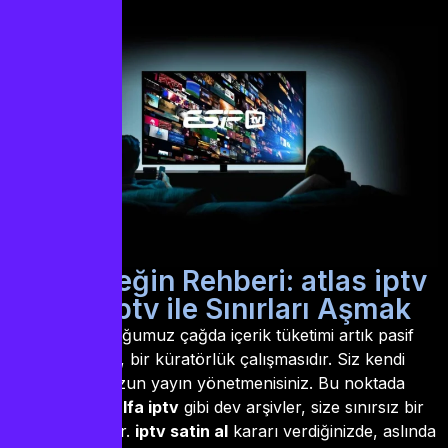
3. Geleceğin Rehberi: atlas iptv
ve alfa iptv ile Sınırları Aşmak
İçinde bulunduğumuz çağda içerik tüketimi artık pasif
bir eylem değil, bir küratörlük çalışmasıdır. Siz kendi
televizyonunuzun yayın yönetmenisiniz. Bu noktada
atlas iptv
ve
alfa iptv
gibi dev arşivler, size sınırsız bir
malzeme sunar.
iptv satin al
kararı verdiğinizde, aslında