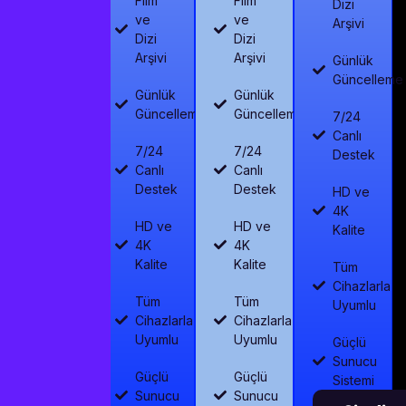
Film
Film
Dizi
ve
ve
Arşivi
Dizi
Dizi
Arşivi
Arşivi
Günlük
Güncelleme
Günlük
Günlük
Güncelleme
Güncelleme
7/24
Canlı
7/24
7/24
Destek
Canlı
Canlı
Destek
Destek
HD ve
4K
HD ve
HD ve
Kalite
4K
4K
Kalite
Kalite
Tüm
Cihazlarla
Tüm
Tüm
Uyumlu
Cihazlarla
Cihazlarla
Uyumlu
Uyumlu
Güçlü
Sunucu
Güçlü
Güçlü
Sistemi
Sunucu
Sunucu