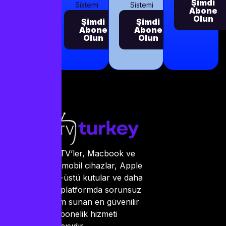
Şimdi
Sistemi
Sistemi
Abone
Olun
Şimdi
Şimdi
Abone
Abone
Olun
Olun
Smart TV’ler, Macbook ve
PC’ler, mobil cihazlar, Apple
TV, set-üstü kutular ve daha
birçok platformda sorunsuz
kullanım sunan en güvenilir
IPTV abonelik hizmeti
sağlayıcısıdır.