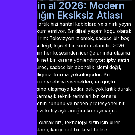
iptv satin al 2026: Modern
Yayıncılığın Eksiksiz Atlası
Zamanın ruhu, artık bizi hantal kablolara ve sınırlı yayın
akışlarına mahkum etmiyor. Bir dijital yaşam koçu olarak
şunu söyleyebilirim: Televizyon izlemek, sadece bir boş
zaman aktivitesi değil, kişisel bir konfor alanıdır. 2026
yılında, dünyanın her köşesinden içeriğe anında ulaşma
arzusu, bizi çok net bir karara yönlendiriyor:
iptv satin
al
. Ancak bu süreç, sadece bir abonelik işlemi değil;
kendi dijital krallığınızı kurma yolculuğudur. Bu
yolculukta doğru oynatıcıyı seçmekten, en güçlü
sunucu altyapısına ulaşmaya kadar pek çok kritik durak
var. Bugün, o karmaşık teknik terimleri bir kenara
bırakıp, bu evrenin ruhunu ve neden profesyonel bir
tercihin hayatınızı kolaylaştıracağını konuşacağız.
iptvsatnal.store
olarak biz, teknolojiyi sizin için birer
karmaşa olmaktan çıkarıp, saf bir keyif haline