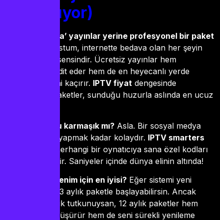
Cevaplıyor)
Neden ‘bedava’ yayınlar yerine profesyonel bir paket
almalıyım?
Dostum, internette bedava olan her şeyin
bedeli aslında sensindir. Ücretsiz yayınlar hem
güvenliğini tehdit eder hem de en heyecanlı yerde
donarak keyfini kaçırır.
IPTV fiyat
dengesinde
profesyonel paketler, sunduğu huzurla aslında en ucuz
seçenektir.
IPTV kurulumu karmaşık mı?
Asla. Bir sosyal medya
hesabına giriş yapmak kadar kolaydır.
IPTV smarters
veya seçtiğin herhangi bir oynatıcıya sana özel kodları
girmen yeterlidir. Saniyeler içinde dünya elinin altında!
Hangi paket benim için en iyisi?
Eğer sistemi yeni
keşfediyorsan 3 aylık paketle başlayabilirsin. Ancak
gerçek bir içerik tutkunuysan, 12 aylık paketler hem
birim maliyeti düşürür hem de seni sürekli yenileme