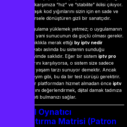
incelediğimde, karşımıza “hız” ve “stabilite” ikilisi çıkıyor.
Bu APK, karmaşık kod yığınlarını sizin için en sade ve
en etkileyici görsele dönüştüren gizli bir sanatçıdır.
Sadece bir uygulama yüklemek yetmez; o uygulamanın
içindeki ruhun, yani sunucunun da güçlü olması gerekir.
Kullanıcıların sıklıkla merak ettiği
by iptv nedir
sorusunun cevabı aslında bu sistemin sunduğu
bütünsel deneyimde saklıdır. Eğer bir sistem
iptv pro
apk
standartlarını karşılıyorsa, o sistem size sadece
kanal değil, bir yaşam tarzı sunuyor demektir. Ancak
her güzel deneyim gibi, bu da bir test sürüşü gerektirir.
Profesyonel bir platformdan hizmet almadan önce
iptv
teste
imkanlarını değerlendirmek, dijital damak tadınıza
en uygun lezzeti bulmanızı sağlar.
Dijital Oynatıcı
Karşılaştırma Matrisi (Patron