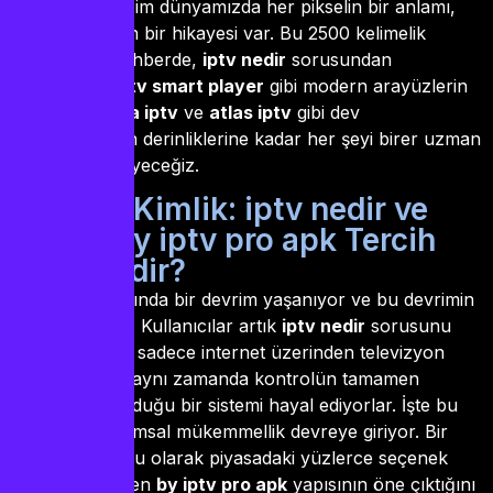
getiriyoruz. Bizim dünyamızda her pikselin bir anlamı,
her bağlantının bir hikayesi var. Bu 2500 kelimelik
genişletilmiş rehberde,
iptv nedir
sorusundan
başlayarak,
iptv smart player
gibi modern arayüzlerin
büyüsüne,
alfa iptv
ve
atlas iptv
gibi dev
kütüphanelerin derinliklerine kadar her şeyi birer uzman
gözüyle inceleyeceğiz.
1. Dijital Kimlik: iptv nedir ve
Neden by iptv pro apk Tercih
Edilmelidir?
Medya dünyasında bir devrim yaşanıyor ve bu devrimin
adı “Özgürlük”. Kullanıcılar artık
iptv nedir
sorusunu
sorduklarında, sadece internet üzerinden televizyon
izlemeyi değil, aynı zamanda kontrolün tamamen
kendilerinde olduğu bir sistemi hayal ediyorlar. İşte bu
noktada, yazılımsal mükemmellik devreye giriyor. Bir
teknoloji gurusu olarak piyasadaki yüzlerce seçenek
arasından neden
by iptv pro apk
yapısının öne çıktığını