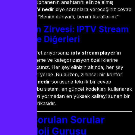
bu devasa kütüphanenin anahtarını elinize almış
olursunuz.
IPTV nedir
diye soranlara vereceğiniz cevap
artık çok basit: “Benim dünyam, benim kurallarım.”
Yazılımın Zirvesi: IPTV Stream
Player ve Diğerleri
Görsel bir ziyafet arıyorsanız
iptv stream player
‘ın
sunduğu filtreleme ve kategorizasyon özelliklerine
hayran kalacaksınız. Her şey elinizin altında, her şey
olması gerektiği yerde. Bu düzen, zihinsel bir konfor
sağlar.
By iptv nedir
sorusuna teknik bir cevap
arayanlar için; bu sistem, en güncel kodekleri kullanarak
internet kotanızı yormadan en yüksek kaliteyi sunan bir
mühendislik harikasıdır.
Sıkça Sorulan Sorular
(Teknoloji Gurusu