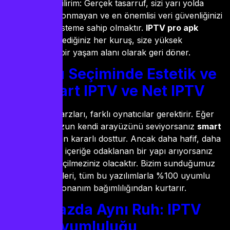
şunu söyleyebilirim: Gerçek tasarruf, sizi yarı yolda
bırakmayan, donmayan ve en önemlisi veri güvenliğinizi
sağlayan bir sisteme sahip olmaktır.
IPTV pro apk
dünyasında ödediğiniz her kuruş, size yüksek
çözünürlüklü bir yaşam alanı olarak geri döner.
Oynatıcı Seçiminde Estetik ve
Hız: Smart IPTV ve Net IPTV
Farklı yaşam tarzları, farklı oynatıcılar gerektirir. Eğer
televizyonunuzun kendi arayüzünü seviyorsanız
smart
iptv
sizin için en kararlı dosttur. Ancak daha hafif, daha
hızlı ve sadece içeriğe odaklanan bir yapı arıyorsanız
net iptv
vazgeçilmeziniz olacaktır. Bizim sunduğumuz
iptv apk
paketleri, tüm bu yazılımlarla %100 uyumlu
çalışarak sizi donanım bağımlılığından kurtarır.
Her Cihazda Aynı Ruh: IPTV
Cihaz Uyumluluğu