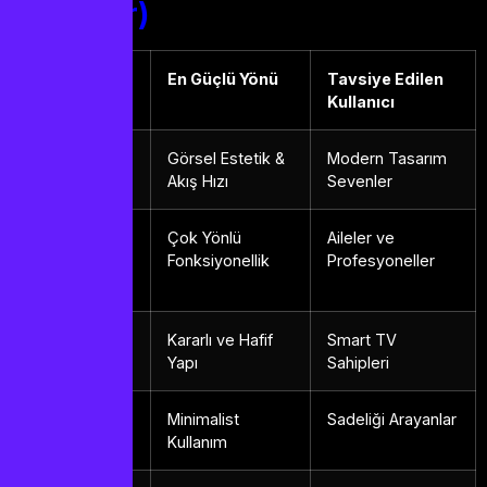
Terimler)
Oynatıcı
En Güçlü Yönü
Tavsiye Edilen
(Player)
Kullanıcı
IPTV Smart
Görsel Estetik &
Modern Tasarım
Player
Akış Hızı
Sevenler
IPTV
Çok Yönlü
Aileler ve
Smarters
Fonksiyonellik
Profesyoneller
Pro
Smart IPTV
Kararlı ve Hafif
Smart TV
Yapı
Sahipleri
Net IPTV
Minimalist
Sadeliği Arayanlar
Kullanım