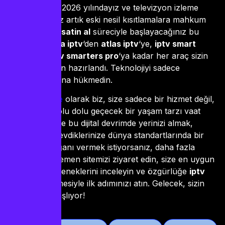
Sonuç olarak, 2026 yılındayız ve televizyon izleme
alışkanlıklarınız artık eski nesil kısıtlamalara mahkum
olmamalı.
iptv satin al
süreciyle başlayacağınız bu
yolculukta,
alfa iptv
‘den
atlas iptv
‘ye,
iptv smart
player
‘dan
iptv smarters pro
‘ya kadar her araç sizin
konforunuz için hazırlandı. Teknolojiyi sadece
kullanmayın, ona hükmedin.
iptvsatnal.store
olarak biz, size sadece bir hizmet değil,
her saniyesi dolu dolu geçecek bir yaşam tarzı vaat
ediyoruz. Siz de bu dijital devrimde yerinizi almak,
kendinize ve sevdiklerinize dünya standartlarında bir
eğlence armağanı vermek istiyorsanız, daha fazla
beklemeyin. Hemen sitemizi ziyaret edin, size en uygun
iptv paket
seçeneklerini inceleyin ve özgürlüğe
iptv
abone ol
düğmesiyle ilk adımınızı atın. Gelecek, sizin
ekranınızda başlıyor!