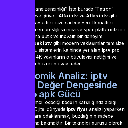
Peki ya kütüphane zenginliği? İşte burada “Patron”
kelimeler devreye giriyor.
Alfa iptv
ve
Atlas iptv
gibi
devasa içerik havuzları, size sadece yerel kanalları
değil, dünyanın en prestijli sinema ve spor platformlarını
sunar. Eğer daha butik ve inovatif bir deneyim
arıyorsanız,
Guek iptv
gibi modern yaklaşımlar tam size
göredir. Tüm bu sistemlerin kalbinde yer alan
iptv pro
özellikleri, size 4K yayınların o büyüleyici netliğini ve
kesintisiz akışın huzurunu vaat eder.
2. Ekonomik Analiz: iptv
fiyat ve Değer Dengesinde
iptv pro apk Gücü
Her akıllı yatırımcı, ödediği bedelin karşılığında aldığı
değere bakar. Dijital dünyada
iptv fiyat
analizi yaparken
sadece rakamlara odaklanmak, buzdağının sadece
görünen kısmına bakmaktır. Bir teknoloji gurusu olarak