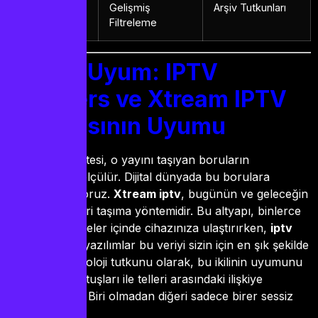
IPTV Stream
Gelişmiş
Arşiv Tutkunları
Player
Filtreleme
Teknik Uyum: IPTV
Smarters ve Xtream IPTV
Altyapısının Uyumu
Bir yayının kalitesi, o yayını taşıyan boruların
sağlamlığıyla ölçülür. Dijital dünyada bu borulara
“protokol” diyoruz.
Xtream iptv
, bugünün ve geleceğin
en güvenilir veri taşıma yöntemidir. Bu altyapı, binlerce
içeriği milisaniyeler içinde cihazınıza ulaştırırken,
iptv
smarters
gibi yazılımlar bu veriyi sizin için en şık şekilde
sunar. Bir teknoloji tutkunu olarak, bu ikilinin uyumunu
bir piyanonun tuşları ile telleri arasındaki ilişkiye
benzetiyorum. Biri olmadan diğeri sadece birer sessiz
parçadır.