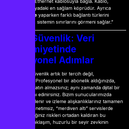
modeme Ethernet kablosuyla bağla. Kablo,
dijital dünyadaki en sağlam köprüdür. Ayrıca
iptv teste
yaparken farklı bağlantı türlerini
denemek, sistemin sınırlarını görmeni sağlar.”
Dijital Güvenlik: Veri
Mahremiyetinde
Profesyonel Adımlar
2026 yılında güvenlik artık bir tercih değil,
zorunluluktur. Profesyonel bir abonelik aldığınızda,
sadece kanal satın almazsınız; aynı zamanda dijital bir
koruma kalkanı edinirsiniz. Bizim sunucularımızda
verileriniz şifrelenir ve izleme alışkanlıklarınız tamamen
gizli tutulur. Denetimsiz, “merdiven altı” servislerde
karşılaşabileceğiniz riskleri ortadan kaldıran bu
profesyonel yaklaşım, huzurlu bir seyir zevkinin
temelidir.