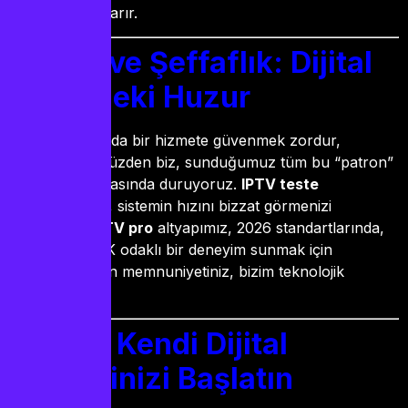
derdinden kurtarır.
Güven ve Şeffaflık: Dijital
Evinizdeki Huzur
Modern dünyada bir hizmete güvenmek zordur,
biliyoruz. Bu yüzden biz, sunduğumuz tüm bu “patron”
kelimelerin arkasında duruyoruz.
IPTV teste
imkanlarımızla, sistemin hızını bizzat görmenizi
sağlıyoruz.
IPTV pro
altyapımız, 2026 standartlarında,
kesintisiz ve 4K odaklı bir deneyim sunmak için
tasarlandı. Sizin memnuniyetiniz, bizim teknolojik
başarımızdır.
Sonuç: Kendi Dijital
Devriminizi Başlatın