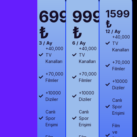
IPTV
699
999
DEN
1599
PAKETİNİZİ
₺
₺
₺
SEÇİN
12 / Ay
+40,000
3 / Ay
6 / Ay
TV
+40,000
+40,000
Kanalları
TV
TV
Kanalları
Kanalları
+70,000
Filmler
+70,000
+70,000
Filmler
Filmler
+10000
Diziler
+10000
+10000
Diziler
Diziler
Canlı
Spor
Canlı
Canlı
Erişimi
Spor
Spor
Erişimi
Erişimi
Film
ve