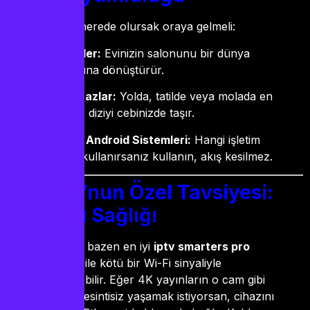
Teknoloji, biz nerede olursak oraya gelmeli:
Akıllı TV’ler:
Evinizin salonunu bir dünya
stadyumuna dönüştürür.
Mobil Cihazlar:
Yolda, tatilde veya molada en
sevdiğiniz diziyi cebinizde taşır.
Apple ve Android Sistemleri:
Hangi işletim
sistemini kullanırsanız kullanın, akış kesilmez.
Guru’nun Özel Tavsiyesi:
Bağlantı Sağlığı
“Dostum, bazen en iyi
iptv smarters pro
ayarları bile kötü bir Wi-Fi sinyaliyle
gölgelenebilir. Eğer 4K yayınların o cam gibi
netliğini kesintisiz yaşamak istiyorsan, cihazını