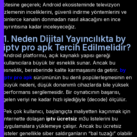
ötesine geçerek; Android ekosisteminde televizyon
izlemenin inceliklerini, güvenli indirme yöntemlerini ve
binlerce kanalın donmadan nasıl akacağını en ince
ayrıntısına kadar inceleyeceğiz.
1. Neden Dijital Yayıncılıkta by
iptv pro apk Tercih Edilmelidir?
Android platformu, açık kaynaklı yapısı gereği
kullanıcılara büyük bir esneklik sunar. Ancak bu
esneklik, beraberinde kalite karmaşasını da getirir.
by
iptv pro apk
sürümünün bu denli popülerleşmesinin en
büyük nedeni, düşük donanımlı cihazlarda bile yüksek
performans sergilemesidir. Bir oynatıcının başarısı,
gelen veriyi ne kadar hızlı işlediğiyle (decode) ölçülür.
Pek çok kullanıcı, başlangıçta maliyetten kaçınmak için
internette dolaşan
iptv ücretsiz
m3u listelerini bu
uygulamalara yüklemeye çalışır. Ancak bu ücretsiz
listeler genellikle siber saldırganların “bal tuzağı” olabilir