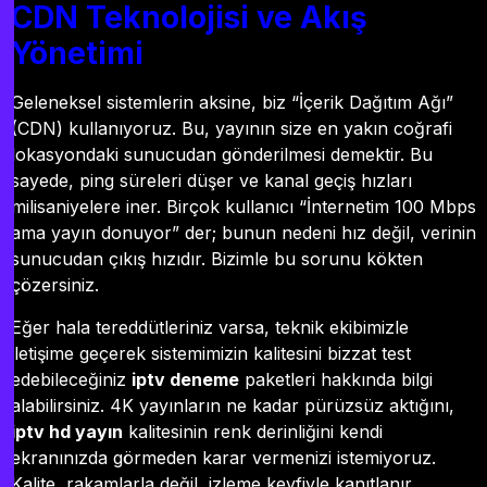
CDN Teknolojisi ve Akış
Yönetimi
Geleneksel sistemlerin aksine, biz “İçerik Dağıtım Ağı”
(CDN) kullanıyoruz. Bu, yayının size en yakın coğrafi
lokasyondaki sunucudan gönderilmesi demektir. Bu
sayede, ping süreleri düşer ve kanal geçiş hızları
milisaniyelere iner. Birçok kullanıcı “İnternetim 100 Mbps
ama yayın donuyor” der; bunun nedeni hız değil, verinin
sunucudan çıkış hızıdır. Bizimle bu sorunu kökten
çözersiniz.
Eğer hala tereddütleriniz varsa, teknik ekibimizle
iletişime geçerek sistemimizin kalitesini bizzat test
edebileceğiniz
iptv deneme
paketleri hakkında bilgi
alabilirsiniz. 4K yayınların ne kadar pürüzsüz aktığını,
iptv hd yayın
kalitesinin renk derinliğini kendi
ekranınızda görmeden karar vermenizi istemiyoruz.
Kalite, rakamlarla değil, izleme keyfiyle kanıtlanır.