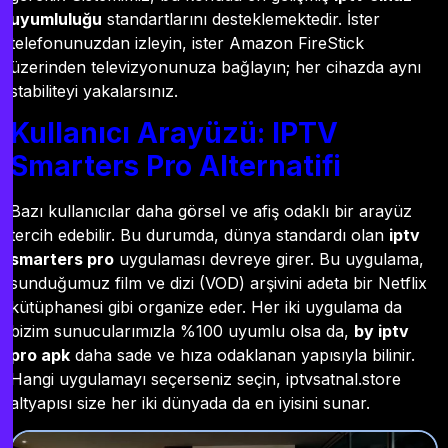
uyumluluğu
standartlarını desteklemektedir. İster
telefonunuzdan izleyin, ister Amazon FireStick
üzerinden televizyonunuza bağlayın; her cihazda aynı
stabiliteyi yakalarsınız.
Kullanıcı Arayüzü: IPTV
Smarters Pro Alternatifi
Bazı kullanıcılar daha görsel ve afiş odaklı bir arayüz
tercih edebilir. Bu durumda, dünya standardı olan
iptv
smarters pro
uygulaması devreye girer. Bu uygulama,
sunduğumuz film ve dizi (VOD) arşivini adeta bir Netflix
kütüphanesi gibi organize eder. Her iki uygulama da
bizim sunucularımızla %100 uyumlu olsa da,
by iptv
pro apk
daha sade ve hıza odaklanan yapısıyla bilinir.
Hangi uygulamayı seçerseniz seçin, iptvsatnal.store
altyapısı size her iki dünyada da en iyisini sunar.