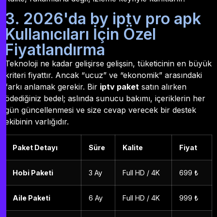
3. 2026'da by iptv pro apk
Kullanıcıları İçin Özel
Fiyatlandırma
Teknoloji ne kadar gelişirse gelişsin, tüketicinin en büyük
kriteri fiyattır. Ancak “ucuz” ve “ekonomik” arasındaki
farkı anlamak gerekir. Bir
iptv paket
satın alırken
ödediğiniz bedel; aslında sunucu bakımı, içeriklerin her
gün güncellenmesi ve size cevap verecek bir destek
ekibinin varlığıdır.
Paket Detayı
Süre
Kalite
Fiyat
Hobi Paketi
3 Ay
Full HD / 4K
699 ₺
Aile Paketi
6 Ay
Full HD / 4K
999 ₺