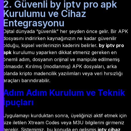
2. Güvenli by iptv pro apk
Kurulumu ve Cihaz
Entegrasyonu
Dijital dünyada “güvenlik” her şeyden önce gelir. Bir APK
dosyasını indirirken kaynağınızın ne kadar güvenilir
olduğu, kişisel verilerinizin kaderini belirler.
by iptv pro
apk
kurulumu yaparken dikkat etmeniz gereken en
önemli adım, dosyanın orijinal ve manipüle edilmemiş
olmasıdır. Kırılmış (modlanmış) APK dosyaları, arka
planda kripto madencilik yazılımları veya veri hırsızlığı
araçları barındırabilir.
Adım Adım Kurulum ve Teknik
İpuçları
Uygulamayı kurduktan sonra, üyeliğinizi aktif etmek için
size iletilen Xtream Codes veya M3U bilgilerini girmeniz
gerekir. Sistemimiz, bu konuda en gelişmiş
iptv cihaz