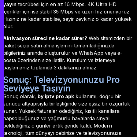
yayın
tecrübesi için en az 16 Mbps, 4K Ultra HD
içerikler için ise stabil 35 Mbps ve üzeri hız öneriyoruz.
Hızınız ne kadar stabilse, seyir zevkiniz o kadar yüksek
olur.
Aktivasyon süreci ne kadar sürer?
Web sitemizden bir
paket seçip satın alma işlemini tamamladığınızda,
bilgileriniz anında oluşturulur ve WhatsApp veya e-
posta üzerinden size iletilir. Kurulum ve izlemeye
başlamanız toplamda 3 dakikanızı almaz.
Sonuç: Televizyonunuzu Pro
Seviyeye Taşıyın
Sonuç olarak,
by iptv pro apk
kullanımı, doğru bir
sunucu altyapısıyla birleştiğinde size eşsiz bir özgürlük
sunar. Yüksek faturalar ödediğiniz, kısıtlı kanallara
hapsolduğunuz ve yağmurlu havalarda sinyal
beklediğiniz o günler artık geride kaldı. Modern
teknoloji, tüm dünyayı cebinize ve televizyonunuza