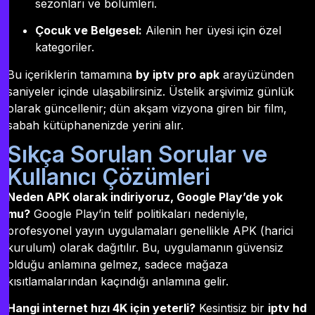
sezonları ve bölümleri.
Çocuk ve Belgesel:
Ailenin her üyesi için özel
kategoriler.
Bu içeriklerin tamamına
by iptv pro apk
arayüzünden
saniyeler içinde ulaşabilirsiniz. Üstelik arşivimiz günlük
olarak güncellenir; dün akşam vizyona giren bir film,
sabah kütüphanenizde yerini alır.
Sıkça Sorulan Sorular ve
Kullanıcı Çözümleri
Neden APK olarak indiriyoruz, Google Play’de yok
mu?
Google Play’in telif politikaları nedeniyle,
profesyonel yayın uygulamaları genellikle APK (harici
kurulum) olarak dağıtılır. Bu, uygulamanın güvensiz
olduğu anlamına gelmez, sadece mağaza
kısıtlamalarından kaçındığı anlamına gelir.
Hangi internet hızı 4K için yeterli?
Kesintisiz bir
iptv hd