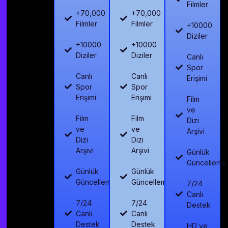
Filmler
+70,000
+70,000
Filmler
Filmler
+10000
Diziler
+10000
+10000
Diziler
Diziler
Canlı
Spor
Canlı
Canlı
Erişimi
Spor
Spor
Erişimi
Erişimi
Film
ve
Film
Film
Dizi
ve
ve
Arşivi
Dizi
Dizi
Arşivi
Arşivi
Günlük
Güncelleme
Günlük
Günlük
Güncelleme
Güncelleme
7/24
Canlı
7/24
7/24
Destek
Canlı
Canlı
Destek
Destek
HD ve