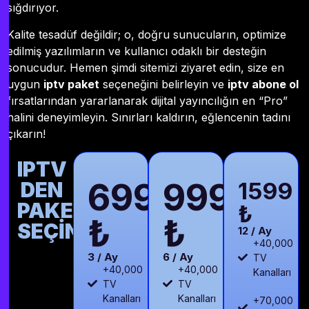
sığdırıyor.
Kalite tesadüf değildir; o, doğru sunucuların, optimize
edilmiş yazılımların ve kullanıcı odaklı bir desteğin
sonucudur. Hemen şimdi sitemizi ziyaret edin, size en
uygun
iptv paket
seçeneğini belirleyin ve
iptv abone ol
fırsatlarından yararlanarak dijital yayıncılığın en “Pro”
halini deneyimleyin. Sınırları kaldırın, eğlencenin tadını
çıkarın!
IPTV
699
999
DEN
1599
PAKETİNİZİ
₺
₺
₺
SEÇİN
12 / Ay
+40,000
3 / Ay
6 / Ay
TV
+40,000
+40,000
Kanalları
TV
TV
Kanalları
Kanalları
+70,000