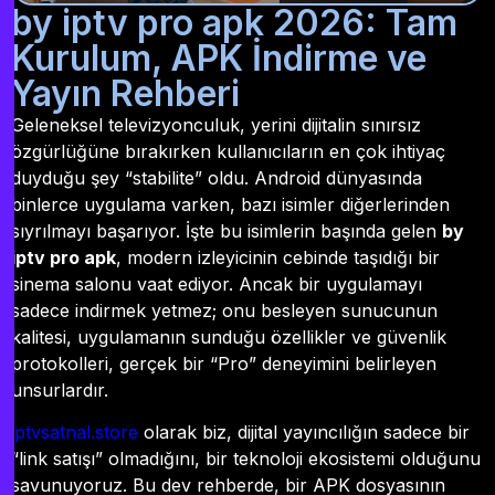
by iptv pro apk 2026: Tam
Kurulum, APK İndirme ve
Yayın Rehberi
Geleneksel televizyonculuk, yerini dijitalin sınırsız
özgürlüğüne bırakırken kullanıcıların en çok ihtiyaç
duyduğu şey “stabilite” oldu. Android dünyasında
binlerce uygulama varken, bazı isimler diğerlerinden
sıyrılmayı başarıyor. İşte bu isimlerin başında gelen
by
iptv pro apk
,
modern izleyicinin cebinde taşıdığı bir
sinema salonu vaat ediyor. Ancak bir uygulamayı
sadece indirmek yetmez; onu besleyen sunucunun
kalitesi, uygulamanın sunduğu özellikler ve güvenlik
protokolleri, gerçek bir “Pro” deneyimini belirleyen
unsurlardır.
iptvsatnal.store
olarak biz, dijital yayıncılığın sadece bir
“link satışı” olmadığını, bir teknoloji ekosistemi olduğunu
savunuyoruz. Bu dev rehberde, bir APK dosyasının