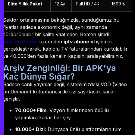
Elite Yıllık Paket
12 Ay
Full HD / 4K
1599 ₺
Sektör ortalamasına baktığınızda, sunduğumuz bu
fiyatlar sadece ekonomik değil, aynı zamanda
sürdürülebilir bir kalite vaat eder. Hemen şimdi
iptvsatnal.store
üzerinden
iptv abone ol
işlemini
gerçekleştirerek, kablolu TV faturalarından kurtulabilir
ve 40.000’den fazla kanalın kapısını aralayabilirsiniz.
Arşiv Zenginliği: Bir APK'ya
Kaç Dünya Sığar?
Sadece canlı yayınlar değil, sistemimizdeki VOD (Video
on Demand) kütüphanesi de sizi şaşırtacak kadar
geniştir.
70.000+ Film:
Vizyon filmlerinden ödüllü
yapımlara kadar her şey.
10.000+ Dizi:
Dünyaca ünlü platformların tüm