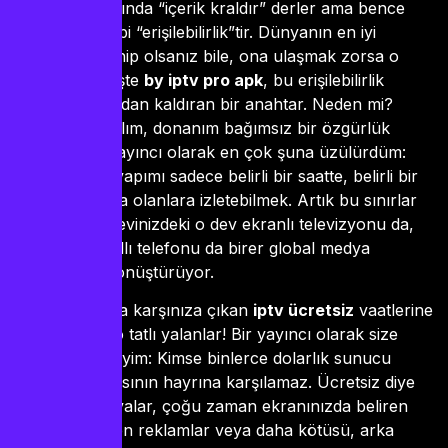
Medya dünyasında “içerik kraldır” derler ama bence
tahtın asıl sahibi “erişilebilirlik”tir. Dünyanın en iyi
belgeseline sahip olsanız bile, ona ulaşmak zorsa o
içerik ölüdür. İşte
by iptv pro apk
, bu erişilebilirlik
sorununu ortadan kaldıran bir anahtar. Neden mi?
Çünkü bu yazılım, donanım bağımsız bir özgürlük
sunuyor. Bir yayıncı olarak en çok şuna üzülürdüm:
Muazzam bir yapımı sadece belirli bir saatte, belirli bir
cihazın başında olanlara izletebilmek. Artık bu sınırlar
yok. Bu APK, evinizdeki o dev ekranlı televizyonu da,
cebinizdeki akıllı telefonu da birer global medya
istasyonuna dönüştürüyor.
Piyasada çokça karşınıza çıkan
iptv ücretsiz
vaatlerine
gelince… Ah, o tatlı yalanlar! Bir yayıncı olarak size
açıkça söyleyeyim: Kimse binlerce dolarlık sunucu
maliyetini babasının hayrına karşılamaz. Ücretsiz diye
indirilen o dosyalar, çoğu zaman ekranınızda beliren
bitmek bilmeyen reklamlar veya daha kötüsü, arka