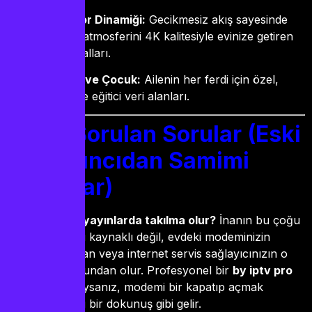
Canlı Spor Dinamiği:
Gecikmesiz akış sayesinde
stadyum atmosferini 4K kalitesiyle evinize getiren
spor kanalları.
Belgesel ve Çocuk:
Ailenin her ferdi için özel,
güvenli ve eğitici veri alanları.
Sıkça Sorulan Sorular (Eski
Bir Yayıncıdan Samimi
Cevaplar)
Neden bazen yayınlarda takılma olur?
İnanın bu çoğu
zaman sunucu kaynaklı değil, evdeki modeminizin
yorgunluğundan veya internet servis sağlayıcınızın o
anki yoğunluğundan olur. Profesyonel bir
by iptv pro
apk
kullanıcısıysanız, modemi bir kapatıp açmak
genellikle sihirli bir dokunuş gibi gelir.