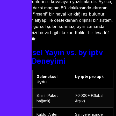
planda kişisel verilerinizi kovalayan yazılımlardır. Ayrıca,
o en heyecanlı derbi maçının 80. dakikasında ekranın
donması kadar “insani” bir hayal kırıklığı az bulunur.
Profesyonel bir altyapı ile desteklenen orijinal bir sistem,
size sadece 4K görsel şölen sunmaz, aynı zamanda
dijital güvenliğinizi bir zırh gibi korur. Kalite, bir tesadüf
değil, bir tercihtir.
Geleneksel Yayın vs. by iptv
pro apk Deneyimi
Özellik
Geleneksel
by iptv pro apk
Uydu
Kanal
Sınırlı (Paket
70.000+ (Global
Sayısı
bağımlı)
Arşiv)
Kurulum
Kablo, Anten,
Saniyeler içinde