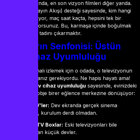
kanalları bir yanda, en son vizyon filmleri diğer yanda.
Üstelik EPG (Yayın Akışı) desteği sayesinde, kim hangi
programı sunuyor, maç saat kaçta, hepsini tek bir
ekranda görüyorsunuz. Bu, karmaşa içinde boğulmak
yerine, içeriğin tadını çıkarmaktır.
Cihazların Senfonisi: Üstün
IPTV Cihaz Uyumluluğu
Eskiden bir kanalı izlemek için o odada, o televizyonun
karşısında olmanız gerekiyordu. Ne hapis hayatı ama!
Oysa üstün
iptv cihaz uyumluluğu
sayesinde, evinizdeki
her teknolojik obje birer eğlence merkezine dönüşüyor:
Smart TV’ler:
Dev ekranda gerçek sinema
atmosferi, kurulum derdi olmadan.
Android TV Boxlar:
Eski televizyonları bile
akıllandıran küçük devler.