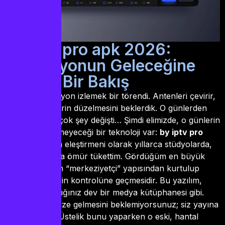
by iptv pro apk 2026:
Televizyonun Geleceğine
İnsansı Bir Bakış
Eskiden televizyon izlemek bir törendi. Antenleri çevirir,
karlı görüntülerin düzelmesini beklerdik. O günlerden
bugünlere ne çok şey değişti… Şimdi elimizde, o günlerin
hayal bile edemeyeceği bir teknoloji var:
by iptv pro
apk
. Bir medya eleştirmeni olarak yıllarca stüdyolarda,
reji masalarında ömür tükettim. Gördüğüm en büyük
devrim, yayının “merkeziyetçi” yapısından kurtulup
tamamen bireyin kontrolüne geçmesidir. Bu yazılım,
cebinizde taşıdığınız dev bir medya kütüphanesi gibi.
Artık yayının size gelmesini beklemiyorsunuz; siz yayına
gidiyorsunuz. Üstelik bunu yaparken o eski, hantal