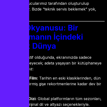
bilgileriniz sunucularımız tarafından oluşturulup
tarafınıza iletilir. Bizde “teknik servis beklemek” yok,
anlık keyif var.
İçerik Okyanusu: Bir
Uygulamanın İçindeki
Sonsuz Dünya
Aboneliğiniz aktif olduğunda, ekranınızda sadece
kanallar belirmeyecek; adeta yaşayan bir kütüphaneye
adım atacaksınız:
70.000+ Film:
Tarihin en eski klasiklerinden, dün
vizyona girmiş gişe rekortmenlerine kadar dev bir
arşiv.
10.000+ Dizi:
Global platformların tüm sezonları,
hem de orijinal dil ve altyazı seçenekleriyle.