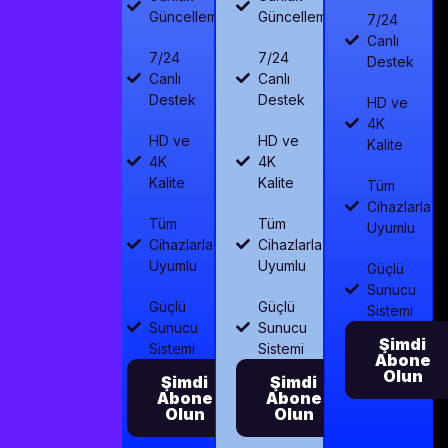
Güncelleme
Güncelleme
7/24
Canlı
7/24
7/24
Destek
Canlı
Canlı
Destek
Destek
HD ve
4K
HD ve
HD ve
Kalite
4K
4K
Kalite
Kalite
Tüm
Cihazlarla
Tüm
Tüm
Uyumlu
Cihazlarla
Cihazlarla
Uyumlu
Uyumlu
Güçlü
Sunucu
Güçlü
Güçlü
Sistemi
Sunucu
Sunucu
Şimdi
Sistemi
Sistemi
Abone
Olun
Şimdi
Şimdi
Abone
Abone
Olun
Olun