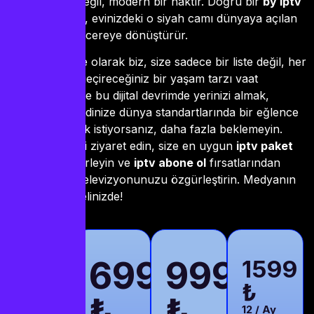
artık bir lüks değil, modern bir haktır. Doğru bir
by iptv
pro apk
tercihi, evinizdeki o siyah camı dünyaya açılan
devasa bir pencereye dönüştürür.
iptvsatnal.store olarak biz, size sadece bir liste değil, her
anı dolu dolu geçireceğiniz bir yaşam tarzı vaat
ediyoruz. Siz de bu dijital devrimde yerinizi almak,
ailenize ve kendinize dünya standartlarında bir eğlence
armağan etmek istiyorsanız, daha fazla beklemeyin.
Hemen sitemizi ziyaret edin, size en uygun
iptv paket
seçeneğini belirleyin ve
iptv abone ol
fırsatlarından
yararlanarak televizyonunuzu özgürleştirin. Medyanın
geleceği sizin elinizde!
IPTV
699
999
DEN
1599
PAKETİNİZİ
₺
₺
₺
SEÇİN
12 / Ay