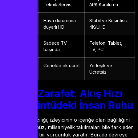
Teknik Servis
APK Kurulumu
Görüntü
Hava durumuna
Stabil ve Kesintisiz
Kalitesi
duyarlı HD
4K/UHD
Esneklik
Sadece TV
Telefon, Tablet,
başında
TV, PC
Kayıt ve
Genelde ek ücret
Yerleşik ve
Durdurma
Ücretsiz
Teknik Zarafet: Akış Hızı
ve Görüntüdeki İnsan Ruhu
Bir yayının akıcılığı, izleyicinin o içeriğe olan bağlılığını
belirler. Gözümüz, milisaniyelik takılmaları bile fark eder
ve bu, beyinde bir yorgunluk yaratır. Burada devreye