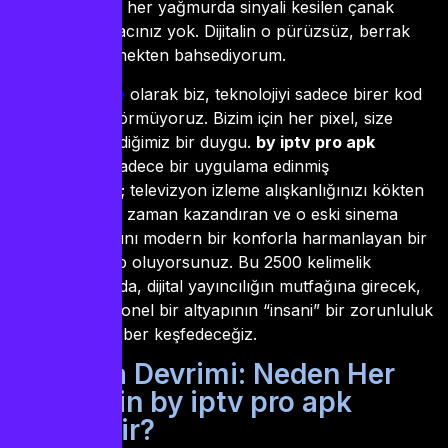
kablolara veya her yağmurda sinyali kesilen çanak
antenlere ihtiyacınız yok. Dijitalin o pürüzsüz, berrak
sularında yüzmekten bahsediyorum.
iptvsatnal.store
olarak biz, teknolojiyi sadece birer kod
yığını olarak görmüyoruz. Bizim için her pixel, size
ulaştırmak istediğimiz bir duygu.
by iptv pro apk
kurulumuyla sadece bir uygulama edinmiş
olmuyorsunuz; televizyon izleme alışkanlığınızı kökten
değiştiren, size zaman kazandıran ve o eski sinema
gecelerinin tadını modern bir konforla harmanlayan bir
deneyime sahip oluyorsunuz. Bu 2500 kelimelik
yolculuğumuzda, dijital yayıncılığın mutfağına girecek,
neden profesyonel bir altyapının “insani” bir zorunluluk
olduğunu beraber keşfedeceğiz.
1. Medya Devrimi: Neden Her
Ekran İçin by iptv pro apk
Gereklidir?