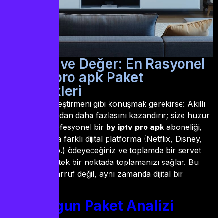
3. Bütçe ve Değer: En Rasyonel
by iptv pro apk Paket
Seçenekleri
Bir ekonomi eleştirmeni gibi konuşmak gerekirse: Akıllı
harcama, paradan daha fazlasını kazandırır; size huzur
kazandırır. Profesyonel bir
by iptv pro apk
aboneliği,
aslında onlarca farklı dijital platforma (Netflix, Disney,
Exxen, Bein vb.) ödeyeceğiniz ve toplamda bir servet
eden ücretleri tek bir noktada toplamanızı sağlar. Bu
sadece bir tasarruf değil, aynı zamanda dijital bir
sadeleşmedir.
Size Uygun Paket Analizi