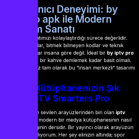
2. Kullanıcı Deneyimi: by
iptv pro apk ile Modern
Kurulum Sanatı
Teknoloji, hayatımızı kolaylaştırdığı sürece değerlidir.
Karmaşık ayarlar, bitmek bilmeyen kodlar ve teknik
terimler… Bunlar insana göre değil. İdeal bir
by iptv pro
apk
kurulumu, bir kahve demlemek kadar basit olmalı.
Bizim sistemimiz tam olarak bu “insan merkezli” tasarımı
temel alıyor.
Medya Kütüphanenizin Şık
Yüzü: IPTV Smarters Pro
Sistemimizin en sevilen arayüzlerinden biri olan
iptv
smarters pro
, modern bir medya kütüphanesinin nasıl
olması gerektiğinin dersidir. Bir yayıncı olarak arayüzün
sadeliğine bayılıyorum. Her şey elinizin altında; spor