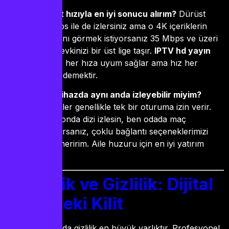
Hangi internet hızıyla en iyi sonucu alırım?
Dürüst
olayım: 16 Mbps ile de izlersiniz ama o 4K içeriklerin
gerçek parıltısını görmek istiyorsanız 35 Mbps ve üzeri
bir hız, seyir zevkinizi bir üst lige taşır.
IPTV hd yayın
standartlarımız her hıza uyum sağlar ama hız her
zaman konfor demektir.
Birden fazla cihazda aynı anda izleyebilir miyim?
Standart paketler genellikle tek bir oturuma izin verir.
Eğer “Eşim salonda dizi izlesin, ben odada maç
izleyeyim” diyorsanız, çoklu bağlantı seçeneklerimizi
incelemenizi öneririm. Aile huzuru için en iyi yatırım
budur!
Güvenlik ve Gizlilik: Dijital
Evinizdeki Kilit
Modern dünyada gizlilik en büyük varlıktır. Profesyonel