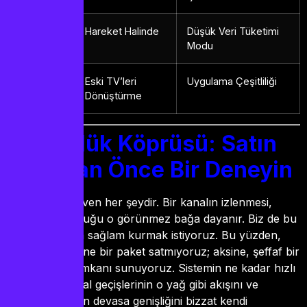
Akıllı
Hareket Halinde
Düşük Veri Tüketimi
Telefon
Modu
Android
Eski TV’leri
Uygulama Çeşitliliği
Box
Dönüştürme
Dürüstlük Köprüsü: Satın
Almadan Önce Bir Deneyin
Yayıncılıkta güven her şeydir. Bir kanalın izlenmesi,
izleyiciyle kurduğu o görünmez bağa dayanır. Biz de bu
bağı en baştan sağlam kurmak istiyoruz. Bu yüzden,
size körü körüne bir paket satmıyoruz; aksine, şeffaf bir
iptv deneme
imkanı sunuyoruz. Sistemin ne kadar hızlı
olduğunu, kanal geçişlerinin o yağ gibi akışını ve
kütüphanemizin devasa genişliğini bizzat kendi