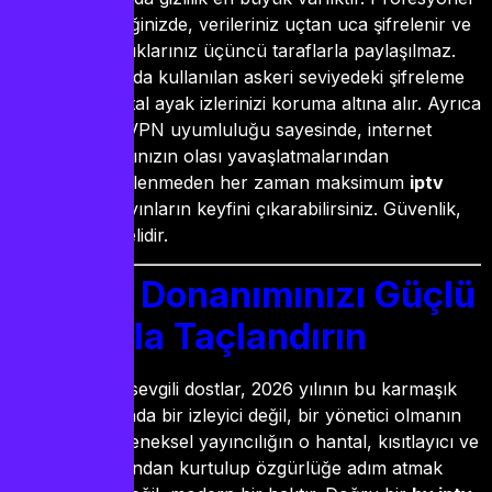
bir üyelik seçtiğinizde, verileriniz uçtan uca şifrelenir ve
izleme alışkanlıklarınız üçüncü taraflarla paylaşılmaz.
Sunucularımızda kullanılan askeri seviyedeki şifreleme
yöntemleri, dijital ayak izlerinizi koruma altına alır. Ayrıca
sunduğumuz VPN uyumluluğu sayesinde, internet
servis sağlayıcınızın olası yavaşlatmalarından
(throttling) etkilenmeden her zaman maksimum
iptv
akış hızı
ile yayınların keyfini çıkarabilirsiniz. Güvenlik,
konforun temelidir.
Sonuç: Donanımınızı Güçlü
Bir Ruhla Taçlandırın
Sonuç olarak sevgili dostlar, 2026 yılının bu karmaşık
medya ortamında bir izleyici değil, bir yönetici olmanın
vakti geldi. Geleneksel yayıncılığın o hantal, kısıtlayıcı ve
pahalı dünyasından kurtulup özgürlüğe adım atmak