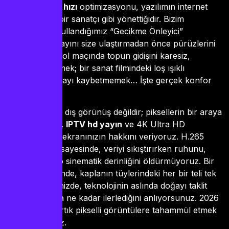
giren
iptv akış hızı
optimizasyonu, yazılımın internet
hattınızı nasıl bir sanatçı gibi yönettiğidir. Bizim
altyapımızda kullandığımız “Gecikme Önleyici”
algoritmalar, yayını size ulaştırmadan önce pürüzlerini
giderir. Bir futbol maçında topun gidişini karesiz,
pürüzsüz görmek; bir sanat filmindeki loş ışıklı
sahnelerde detayı kaybetmemek… İşte gerçek konfor
budur.
Estetik, sadece dış görünüş değildir; piksellerin bir araya
gelme biçimidir.
IPTV hd yayın
ve 4K Ultra HD
içeriklerimizle, ekranınızın hakkını veriyoruz. H.265
kodek desteği sayesinde, veriyi sıkıştırırken ruhunu,
dokusunu ve o sinematik derinliğini öldürmüyoruz. Bir
doğa belgeselinde, kaplanın tüylerindeki her bir teli tek
tek seçebildiğinizde, teknolojinin aslında doğayı taklit
etme sanatında ne kadar ilerlediğini anlıyorsunuz. 2026
yılındayız ve artık pikselli görüntülere tahammül etmek
zorunda değiliz.