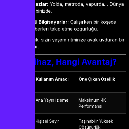
Mobil Cihazlar:
Yolda, metroda, vapurda… Dünya
her an cebinizde.
Masaüstü Bilgisayarlar:
Çalışırken bir köşede
global haberleri takip etme özgürlüğü.
Bu çeşitlilik, sizin yaşam ritminize ayak uyduran bir
teknolojidir.
Hangi Cihaz, Hangi Avantaj?
Cihaz
Kullanım Amacı
Öne Çıkan Özellik
Türü
Android
Ana Yayın İzleme
Maksimum 4K
TV
Performansı
Tablet
Kişisel Seyir
Taşınabilir Yüksek
Çözünürlük