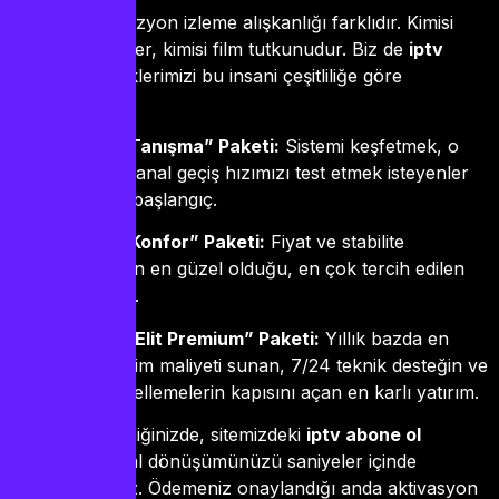
Herkesin televizyon izleme alışkanlığı farklıdır. Kimisi
sadece maç izler, kimisi film tutkunudur. Biz de
iptv
paket
seçeneklerimizi bu insani çeşitliliğe göre
tasarladık:
3 Aylık “Tanışma” Paketi:
Sistemi keşfetmek, o
meşhur kanal geçiş hızımızı test etmek isteyenler
için ideal başlangıç.
6 Aylık “Konfor” Paketi:
Fiyat ve stabilite
dengesinin en güzel olduğu, en çok tercih edilen
paketimiz.
12 Aylık “Elit Premium” Paketi:
Yıllık bazda en
düşük birim maliyeti sunan, 7/24 teknik desteğin ve
VIP güncellemelerin kapısını açan en karlı yatırım.
Kararınızı verdiğinizde, sitemizdeki
iptv abone ol
butonuyla dijital dönüşümünüzü saniyeler içinde
başlatabilirsiniz. Ödemeniz onaylandığı anda aktivasyon